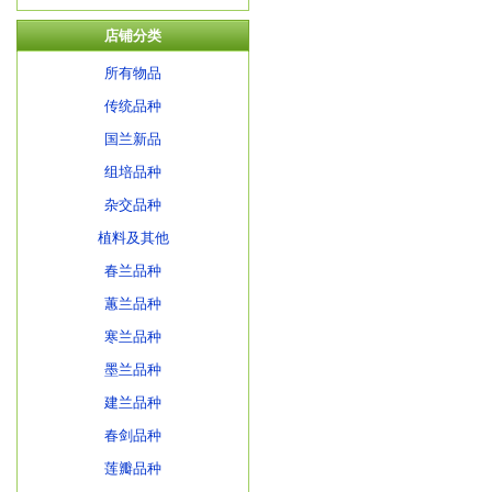
店铺分类
所有物品
传统品种
国兰新品
组培品种
杂交品种
植料及其他
春兰品种
蕙兰品种
寒兰品种
墨兰品种
建兰品种
春剑品种
莲瓣品种