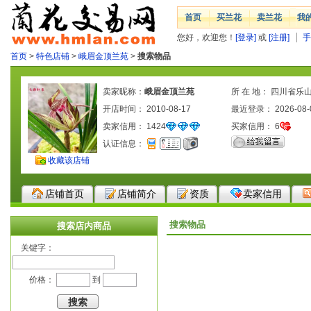
首页
买兰花
卖兰花
我
您好，欢迎您！
[登录]
或
[注册]
手
首页
>
特色店铺
>
峨眉金顶兰苑
>
搜索物品
卖家昵称：
峨眉金顶兰苑
所 在 地： 四川省乐
开店时间： 2010-08-17
最近登录： 2026-08-
卖家信用：
1424
买家信用：
6
认证信息：
收藏该店铺
店铺首页
店铺简介
资质
卖家信用
搜索物品
搜索店内商品
关键字：
价格：
到