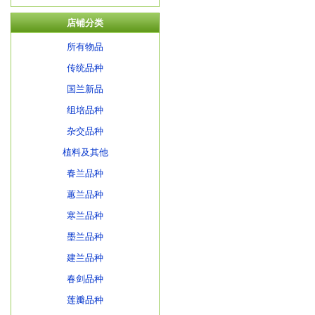
店铺分类
所有物品
传统品种
国兰新品
组培品种
杂交品种
植料及其他
春兰品种
蕙兰品种
寒兰品种
墨兰品种
建兰品种
春剑品种
莲瓣品种