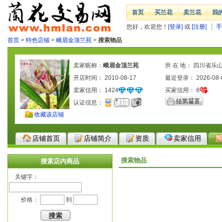
首页
买兰花
卖兰花
我
您好，欢迎您！
[登录]
或
[注册]
手
首页
>
特色店铺
>
峨眉金顶兰苑
>
搜索物品
卖家昵称：
峨眉金顶兰苑
所 在 地： 四川省乐
开店时间： 2010-08-17
最近登录： 2026-08-
卖家信用：
1424
买家信用：
6
认证信息：
收藏该店铺
店铺首页
店铺简介
资质
卖家信用
搜索物品
搜索店内商品
关键字：
价格：
到