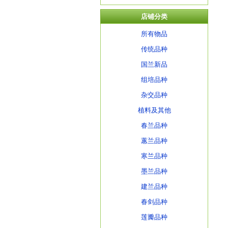
店铺分类
所有物品
传统品种
国兰新品
组培品种
杂交品种
植料及其他
春兰品种
蕙兰品种
寒兰品种
墨兰品种
建兰品种
春剑品种
莲瓣品种