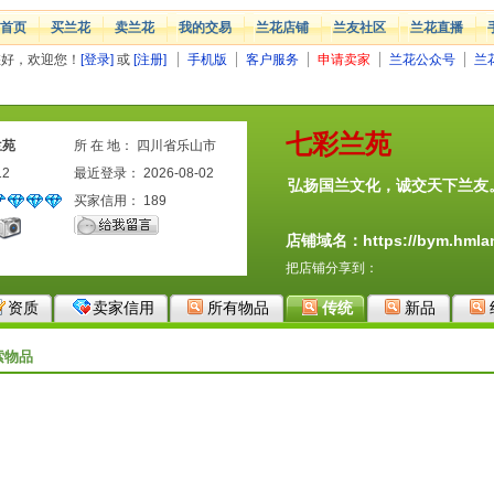
首页
买兰花
卖兰花
我的交易
兰花店铺
兰友社区
兰花直播
您好，欢迎您！
[登录]
或
[注册]
手机版
客户服务
申请卖家
兰花公众号
兰
七彩兰苑
兰苑
所 在 地： 四川省乐山市
12
最近登录： 2026-08-02
弘扬国兰文化，诚交天下兰友
买家信用：
189
店铺域名：https://bym.hmlan
把店铺分享到：
资质
卖家信用
所有物品
传统
新品
索物品