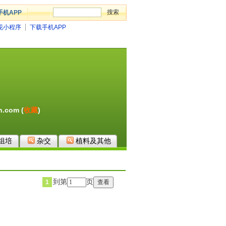
手机APP
花小程序
下载手机APP
。
.com (
收藏
)
组培
杂交
植料及其他
到第
页
1