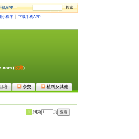
手机APP
花小程序
下载手机APP
。
.com (
收藏
)
组培
杂交
植料及其他
到第
页
1