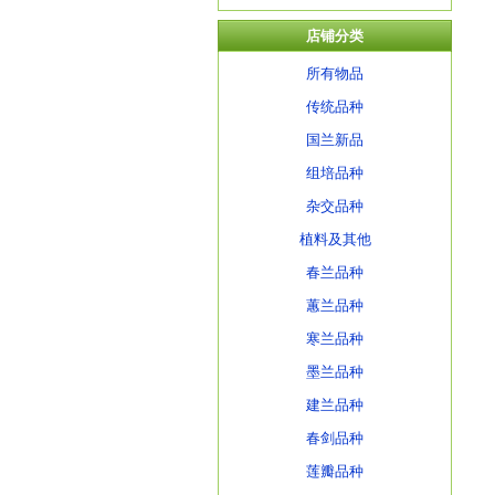
店铺分类
所有物品
传统品种
国兰新品
组培品种
杂交品种
植料及其他
春兰品种
蕙兰品种
寒兰品种
墨兰品种
建兰品种
春剑品种
莲瓣品种