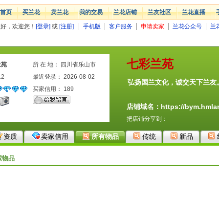
首页
买兰花
卖兰花
我的交易
兰花店铺
兰友社区
兰花直播
您好，欢迎您！
[登录]
或
[注册]
手机版
客户服务
申请卖家
兰花公众号
兰
七彩兰苑
兰苑
所 在 地： 四川省乐山市
12
最近登录： 2026-08-02
弘扬国兰文化，诚交天下兰友
买家信用：
189
店铺域名：https://bym.hmlan
把店铺分享到：
资质
卖家信用
所有物品
传统
新品
索物品