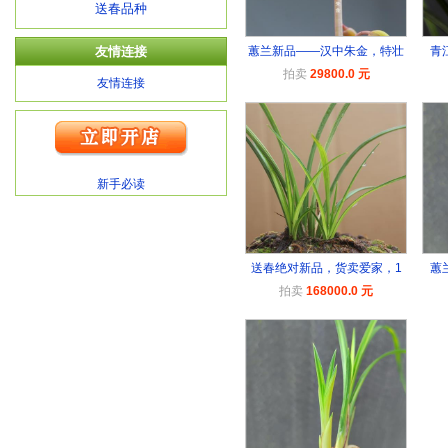
送春品种
友情连接
蕙兰新品——汉中朱金，特壮
青
拍卖
29800.0 元
友情连接
新手必读
送春绝对新品，货卖爱家，1
蕙
拍卖
168000.0 元