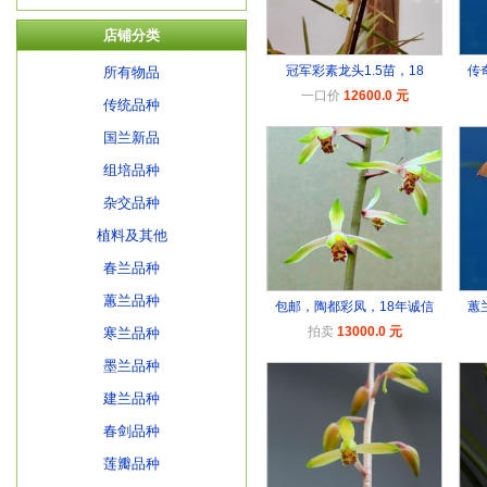
店铺分类
冠军彩素龙头1.5苗，18
传
所有物品
一口价
12600.0 元
传统品种
国兰新品
组培品种
杂交品种
植料及其他
春兰品种
蕙兰品种
包邮，陶都彩凤，18年诚信
蕙
拍卖
13000.0 元
寒兰品种
墨兰品种
建兰品种
春剑品种
莲瓣品种