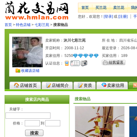
首页
买兰花
卖兰花
我
您好，欢迎您！
[登录]
或
[注册]
手
首页
>
特色店铺
>
七彩兰苑
>
搜索物品
卖家昵称：
沐川七彩兰苑
所 在 地： 四川省乐
开店时间： 2008-11-12
最近登录： 2026-08-
卖家信用：
5250
买家信用：
189
认证信息：
收藏该店铺
店铺首页
店铺简介
资质
卖家信用
搜索物品
搜索店内商品
关键字：
价格：
到