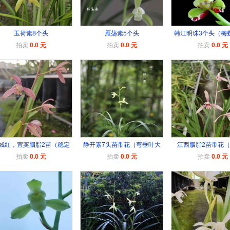
玉荷素8个头
雁荡素5个头
韩江明珠3个头（梅
拍卖
0.0 元
拍卖
0.0 元
拍卖
0.0 元
城红，宜宾胭脂2苗（稳定
静开素7头苗带花（弯垂叶大
江西胭脂2苗带花
拍卖
0.0 元
拍卖
0.0 元
拍卖
0.0 元