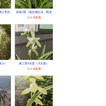
漓江雪还
初妆2苗（稳定桃红花，勤花
拍卖
0.0 元
极少）
索三星5头苗（大出架）
拍卖
0.0 元