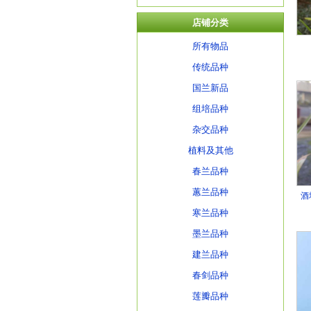
店铺分类
所有物品
传统品种
国兰新品
组培品种
杂交品种
植料及其他
春兰品种
蕙兰品种
酒
寒兰品种
墨兰品种
建兰品种
春剑品种
莲瓣品种