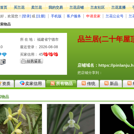
首页
买兰花
卖兰花
我的交易
兰花店铺
兰友社区
兰花直播
您好，欢迎您！
[登录]
或
[注册]
手机版
客户服务
申请卖家
兰花公众号
兰
索物品
品兰居(二十年屋
所 在 地： 福建省宁德市
10
最近登录： 2026-08-08
买家信用：
45
店铺域名：https://pinlanju.h
把店铺分享到：
资质
卖家信用
所有物品
传统
新品
索物品