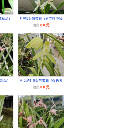
蝶精品）
月光5头苗带花（直立叶中矮
拍卖
0.0 元
（新品）
玉女绣针8头苗带花（银边素
拍卖
0.0 元