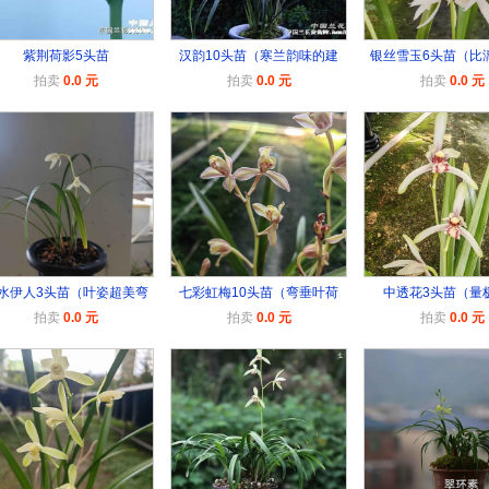
紫荆荷影5头苗
汉韵10头苗（寒兰韵味的建
银丝雪玉6头苗（比
拍卖
0.0 元
拍卖
0.0 元
拍卖
0.0 元
水伊人3头苗（叶姿超美弯
七彩虹梅10头苗（弯垂叶荷
中透花3头苗（量
拍卖
0.0 元
拍卖
0.0 元
拍卖
0.0 元