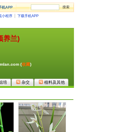
手机APP
花小程序
下载手机APP
顶养兰)
mlan.com (
收藏
)
组培
杂交
植料及其他