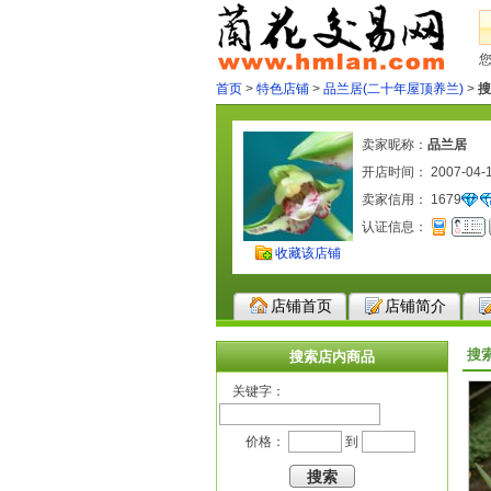
首页
>
特色店铺
>
品兰居(二十年屋顶养兰)
>
搜
卖家昵称：
品兰居
开店时间： 2007-04-
卖家信用：
1679
认证信息：
收藏该店铺
店铺首页
店铺简介
搜
搜索店内商品
关键字：
价格：
到