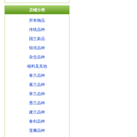
店铺分类
所有物品
传统品种
国兰新品
组培品种
杂交品种
植料及其他
春兰品种
蕙兰品种
寒兰品种
墨兰品种
建兰品种
春剑品种
莲瓣品种