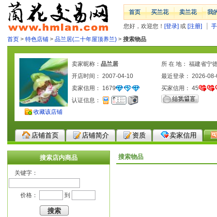
首页
买兰花
卖兰花
我
您好，欢迎您！
[登录]
或
[注册]
手
首页
>
特色店铺
>
品兰居(二十年屋顶养兰)
>
搜索物品
卖家昵称：
品兰居
所 在 地： 福建省宁
开店时间： 2007-04-10
最近登录： 2026-08-
卖家信用：
1679
买家信用：
45
认证信息：
收藏该店铺
店铺首页
店铺简介
资质
卖家信用
搜索物品
搜索店内商品
关键字：
价格：
到