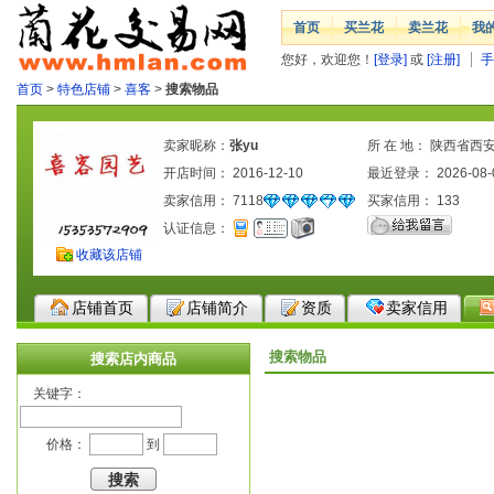
首页
买兰花
卖兰花
我
您好，欢迎您！
[登录]
或
[注册]
手
首页
>
特色店铺
>
喜客
>
搜索物品
卖家昵称：
张yu
所 在 地： 陕西省西
开店时间： 2016-12-10
最近登录： 2026-08-
卖家信用：
7118
买家信用：
133
认证信息：
收藏该店铺
店铺首页
店铺简介
资质
卖家信用
搜索物品
搜索店内商品
关键字：
价格：
到