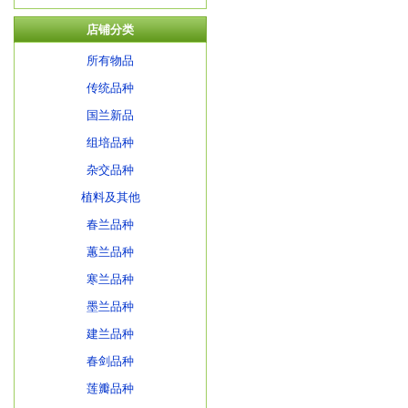
店铺分类
所有物品
传统品种
国兰新品
组培品种
杂交品种
植料及其他
春兰品种
蕙兰品种
寒兰品种
墨兰品种
建兰品种
春剑品种
莲瓣品种