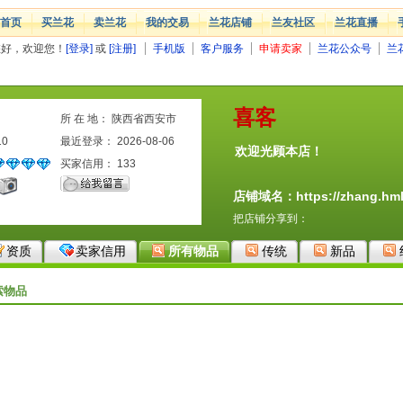
首页
买兰花
卖兰花
我的交易
兰花店铺
兰友社区
兰花直播
您好，欢迎您！
[登录]
或
[注册]
手机版
客户服务
申请卖家
兰花公众号
兰
喜客
所 在 地： 陕西省西安市
10
最近登录： 2026-08-06
欢迎光顾本店！
买家信用：
133
店铺域名：https://zhang.hml
把店铺分享到：
资质
卖家信用
所有物品
传统
新品
索物品