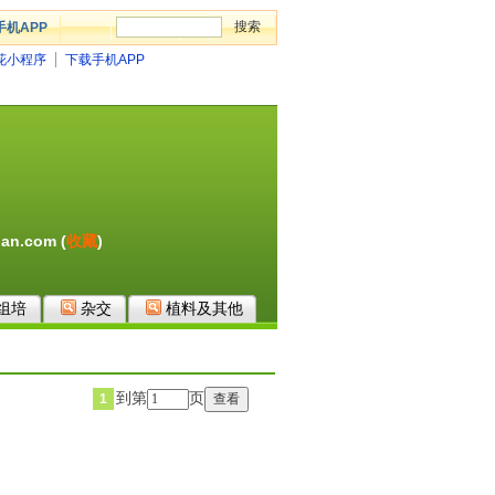
手机APP
花小程序
下载手机APP
an.com (
收藏
)
组培
杂交
植料及其他
到第
页
1