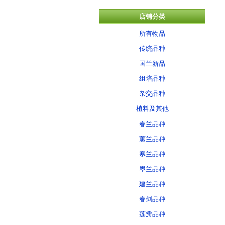
店铺分类
所有物品
传统品种
国兰新品
组培品种
杂交品种
植料及其他
春兰品种
蕙兰品种
寒兰品种
墨兰品种
建兰品种
春剑品种
莲瓣品种