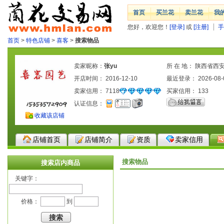
首页
买兰花
卖兰花
我
您好，欢迎您！
[登录]
或
[注册]
手
首页
>
特色店铺
>
喜客
>
搜索物品
卖家昵称：
张yu
所 在 地： 陕西省西
开店时间： 2016-12-10
最近登录： 2026-08-
卖家信用：
7118
买家信用：
133
认证信息：
收藏该店铺
店铺首页
店铺简介
资质
卖家信用
搜索物品
搜索店内商品
关键字：
价格：
到