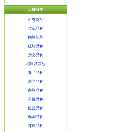
店铺分类
所有物品
传统品种
国兰新品
组培品种
杂交品种
植料及其他
春兰品种
蕙兰品种
寒兰品种
墨兰品种
建兰品种
春剑品种
莲瓣品种