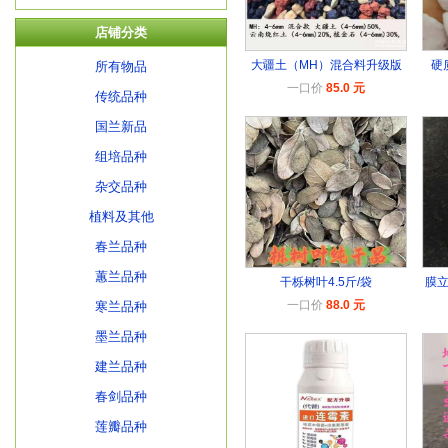
店铺分类
大疆土（MH）混合料升级版
硬
所有物品
一口价
85.0 元
传统品种
国兰新品
组培品种
杂交品种
植料及其他
春兰品种
蕙兰品种
干栎树叶4.5斤/袋
膜
一口价
88.0 元
寒兰品种
墨兰品种
建兰品种
春剑品种
莲瓣品种