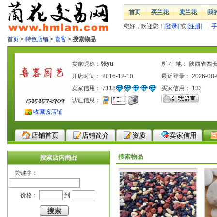
首页
买兰花
卖兰花
我
您好，欢迎您！
[登录]
或
[注册]
手
首页
>
特色店铺
>
喜客
>
搜索物品
卖家昵称：
张yu
所 在 地： 陕西省西
开店时间： 2016-12-10
最近登录： 2026-08-
卖家信用：
7118
买家信用：
133
认证信息：
收藏该店铺
店铺首页
店铺简介
资质
卖家信用
搜索物品
搜索店内商品
关键字：
价格：
到