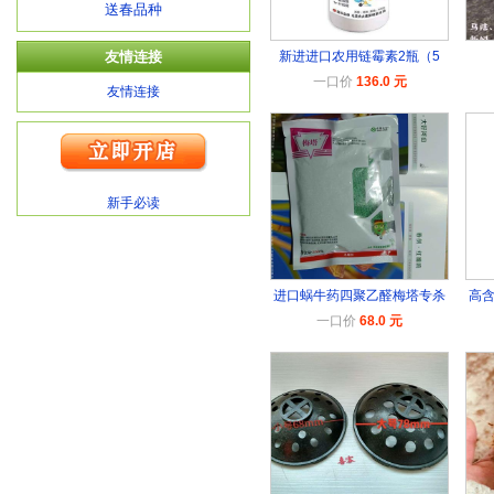
送春品种
友情连接
新进进口农用链霉素2瓶（5
一口价
136.0 元
友情连接
新手必读
进口蜗牛药四聚乙醛梅塔专杀
高
一口价
68.0 元