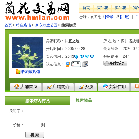
首页
买兰花
卖兰花
我
您好，欢迎您！
[登录]
或
[注册]
手
首页
>
特色店铺
>
新东方兰艺园
>
搜索物品
卖家昵称：
井底之蛙
所 在 地： 四川省成
开店时间： 2005-09-28
最近登录： 2026-07-
卖家信用：
2043
买家信用：
247
认证信息：
收藏该店铺
店铺首页
店铺简介
资质
卖家信用
搜索物品
搜索店内商品
关键字：
价格：
到