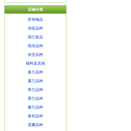
店铺分类
所有物品
传统品种
国兰新品
组培品种
杂交品种
植料及其他
春兰品种
蕙兰品种
寒兰品种
墨兰品种
建兰品种
春剑品种
莲瓣品种