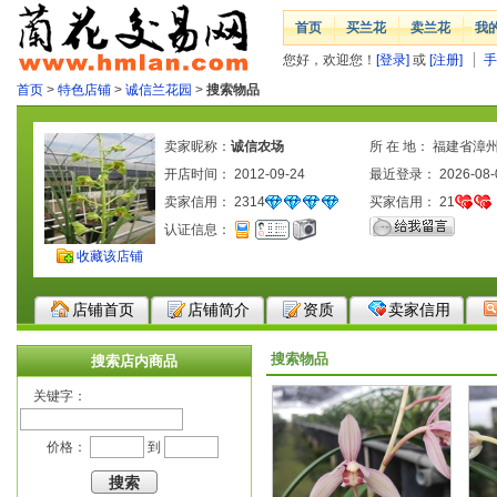
首页
买兰花
卖兰花
我
您好，欢迎您！
[登录]
或
[注册]
手
首页
>
特色店铺
>
诚信兰花园
>
搜索物品
卖家昵称：
诚信农场
所 在 地： 福建省漳
开店时间： 2012-09-24
最近登录： 2026-08-
卖家信用：
2314
买家信用：
21
认证信息：
收藏该店铺
店铺首页
店铺简介
资质
卖家信用
搜索物品
搜索店内商品
关键字：
价格：
到