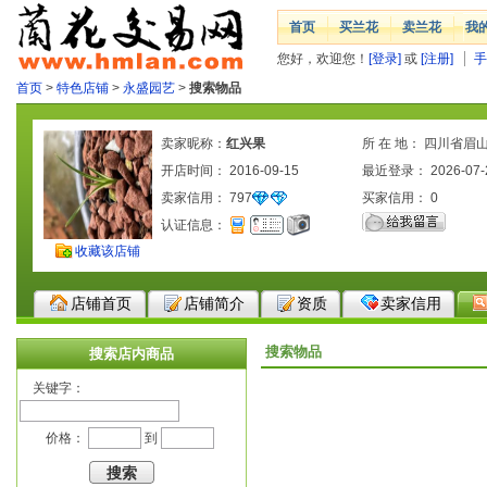
首页
买兰花
卖兰花
我
您好，欢迎您！
[登录]
或
[注册]
手
首页
>
特色店铺
>
永盛园艺
>
搜索物品
卖家昵称：
红兴果
所 在 地： 四川省眉
开店时间： 2016-09-15
最近登录： 2026-07-
卖家信用：
797
买家信用：
0
认证信息：
收藏该店铺
店铺首页
店铺简介
资质
卖家信用
搜索物品
搜索店内商品
关键字：
价格：
到