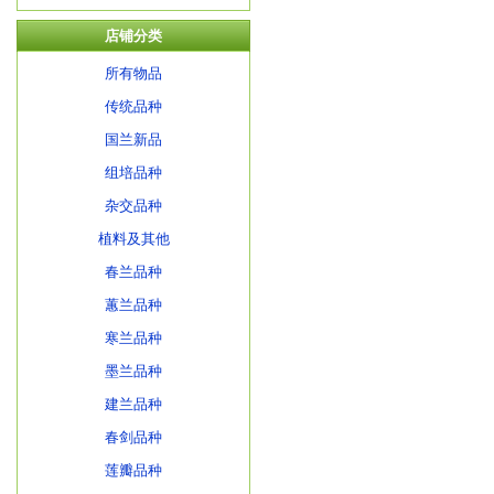
店铺分类
所有物品
传统品种
国兰新品
组培品种
杂交品种
植料及其他
春兰品种
蕙兰品种
寒兰品种
墨兰品种
建兰品种
春剑品种
莲瓣品种