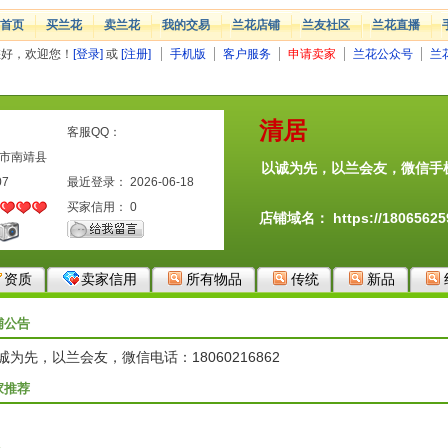
首页
买兰花
卖兰花
我的交易
兰花店铺
兰友社区
兰花直播
您好，欢迎您！
[登录]
或
[注册]
手机版
客户服务
申请卖家
兰花公众号
兰
清居
客服QQ：
州市南靖县
以诚为先，以兰会友，微信手机18
07
最近登录： 2026-06-18
买家信用：
0
店铺域名：
https://1806562
资质
卖家信用
所有物品
传统
新品
铺公告
诚为先，以兰会友，微信电话：18060216862
家推荐