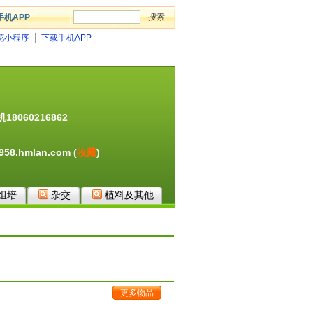
手机APP
花小程序
下载手机APP
060216862
5958.hmlan.com
(
收藏
)
组培
杂交
植料及其他
更多物品