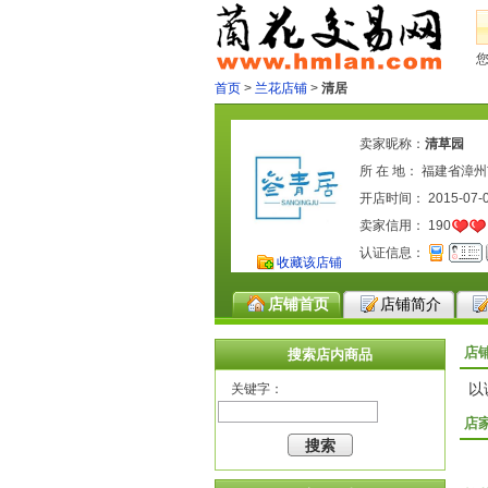
首页
>
兰花店铺
>
清居
卖家昵称：
清草园
所 在 地： 福建省漳
开店时间： 2015-07-
卖家信用：
190
认证信息：
收藏该店铺
店铺首页
店铺简介
店
搜索店内商品
以
关键字：
店