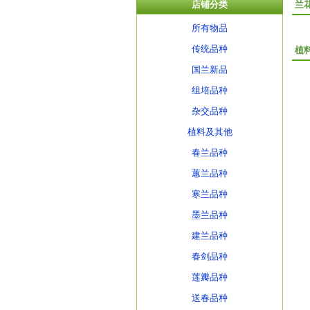
店铺分类
兰
所有物品
传统品种
植
国兰新品
组培品种
杂交品种
植料及其他
春兰品种
蕙兰品种
寒兰品种
墨兰品种
建兰品种
春剑品种
莲瓣品种
送春品种