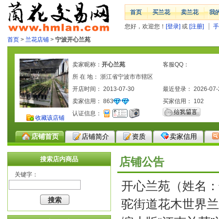
首页
买兰花
卖兰花
我
您好，欢迎您！
[登录]
或
[注册]
手
首页
>
兰花店铺
>
宁波开心兰苑
卖家昵称：
开心兰苑
客服QQ：
所 在 地： 浙江省宁波市市辖区
开店时间： 2013-07-30
最近登录： 2026-07-
卖家信用：
863
买家信用：
102
认证信息：
收藏该店铺
店铺首页
店铺简介
资质
卖家信用
搜索店内商品
店铺公告
关键字：
开心兰苑（姓名：
驼街道花木世界兰