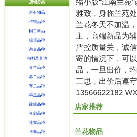
缩小版“江南兰苑
店铺分类
雅致，身临兰苑处
所有物品
传统品种
兰花冬天不加温，
国兰新品
主，高端新品为辅
组培品种
严控质量关，诚信
杂交品种
寄的情况下，可以
植料及其他
春兰品种
品，一旦出价，均
蕙兰品种
三思，出价后遵守
寒兰品种
13566622182 
墨兰品种
建兰品种
店家推荐
春剑品种
莲瓣品种
兰花物品
送春品种