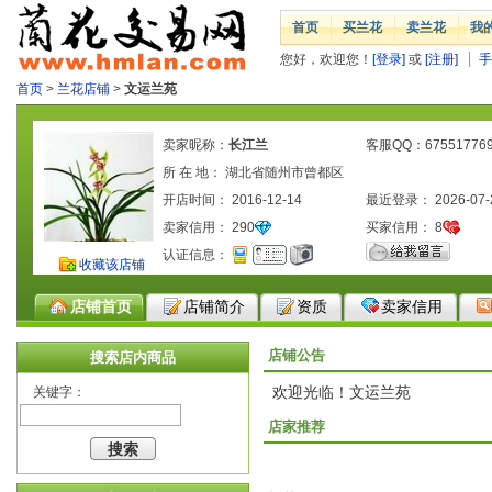
首页
买兰花
卖兰花
我
您好，欢迎您！
[登录]
或
[注册]
手
首页
>
兰花店铺
>
文运兰苑
卖家昵称：
长江兰
客服QQ：67551776
所 在 地： 湖北省随州市曾都区
开店时间： 2016-12-14
最近登录： 2026-07-
卖家信用：
290
买家信用：
8
认证信息：
收藏该店铺
店铺首页
店铺简介
资质
卖家信用
店铺公告
搜索店内商品
欢迎光临！文运兰苑
关键字：
店家推荐