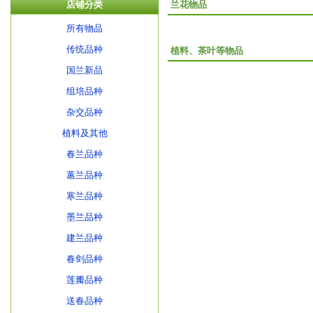
店铺分类
兰花物品
所有物品
传统品种
植料、茶叶等物品
国兰新品
组培品种
杂交品种
植料及其他
春兰品种
蕙兰品种
寒兰品种
墨兰品种
建兰品种
春剑品种
莲瓣品种
送春品种