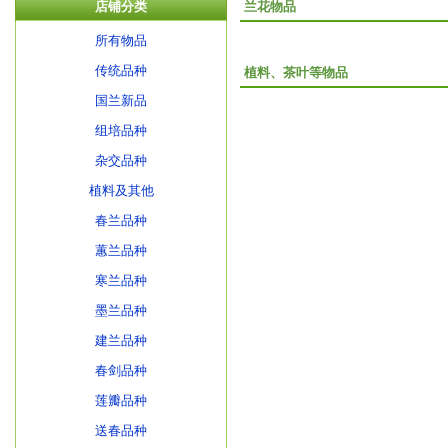
店铺分类
兰花物品
所有物品
传统品种
植料、茶叶等物品
国兰新品
组培品种
杂交品种
植料及其他
春兰品种
蕙兰品种
寒兰品种
墨兰品种
建兰品种
春剑品种
莲瓣品种
送春品种