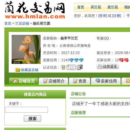
首页
买兰花
卖兰花
我
您好，欢迎您！
[登录]
或
[注册]
手
首页
>
兰花店铺
>
杨氏荷兰圆
卖家昵称：
杨李平兰艺
客服QQ：
所 在 地： 云南省保山市施甸县
开店时间： 2017-12-22
最近登录： 2026-08-
卖家信用：
1143
买家信用：
12
认证信息：
收藏该店铺
店铺首页
店铺简介
资质
卖家信用
店铺公告
搜索店内商品
店铺开了一年了感谢大家的支持
关键字：
店家推荐