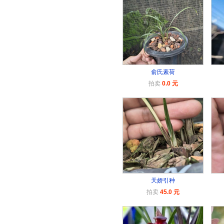
俞氏素荷
拍卖
0.0 元
天娇引种
拍卖
45.0 元