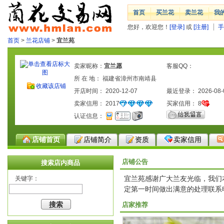
首页
买兰花
卖兰花
我
您好，欢迎您！
[登录]
或
[注册]
手
首页
>
兰花店铺
>
宜兰苑
卖家昵称：
宜兰愿
客服QQ：
所 在 地： 福建省漳州市南靖县
收藏该店铺
开店时间： 2020-12-07
最近登录： 2026-08-
卖家信用：
2017
买家信用：
8
认证信息：
店铺首页
店铺简介
资质
卖家信用
店铺公告
搜索店内商品
宜兰苑感谢广大兰友光临，我们
关键字：
定第一时间做出满意的处理联系电话微
店家推荐