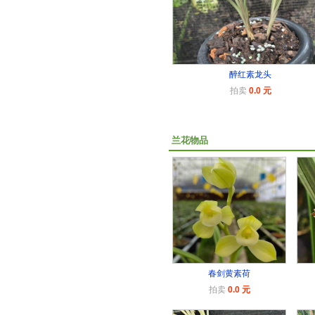
醉红素龙头
拍卖
0.0 元
兰花物品
春剑黄素荷
拍卖
0.0 元