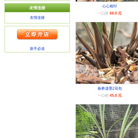
心心相印
友情连接
一口价
68.0 元
友情连接
新手必读
板桥遗墨2花包
一口价
45.0 元