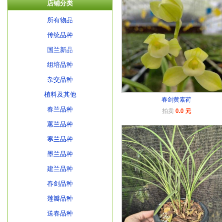
店铺分类
所有物品
传统品种
国兰新品
组培品种
杂交品种
植料及其他
春剑黄素荷
春兰品种
拍卖
0.0 元
蕙兰品种
寒兰品种
墨兰品种
建兰品种
春剑品种
莲瓣品种
送春品种