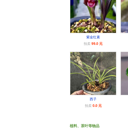
紫金红素
拍卖
99.0 元
西子
拍卖
0.0 元
植料、茶叶等物品