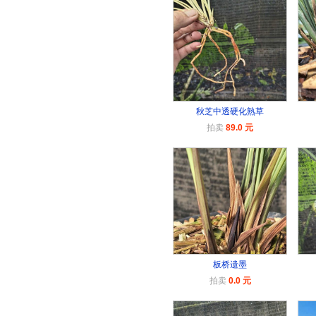
秋芝中透硬化熟草
拍卖
89.0 元
板桥遗墨
拍卖
0.0 元