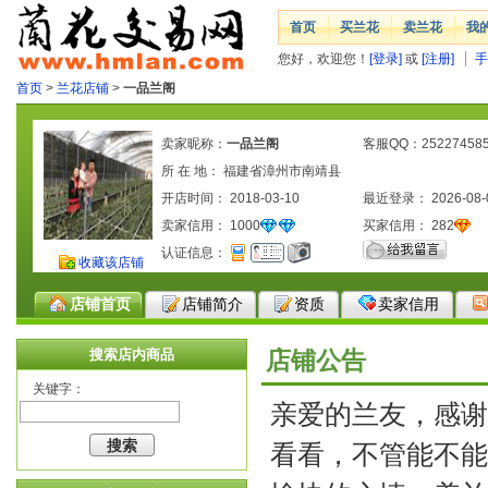
首页
买兰花
卖兰花
我
您好，欢迎您！
[登录]
或
[注册]
手
首页
>
兰花店铺
>
一品兰阁
卖家昵称：
一品兰阁
客服QQ：25227458
所 在 地： 福建省漳州市南靖县
开店时间： 2018-03-10
最近登录： 2026-08-
卖家信用：
1000
买家信用：
282
认证信息：
收藏该店铺
店铺首页
店铺简介
资质
卖家信用
搜索店内商品
店铺公告
关键字：
亲爱的兰友，感谢
看看，不管能不能