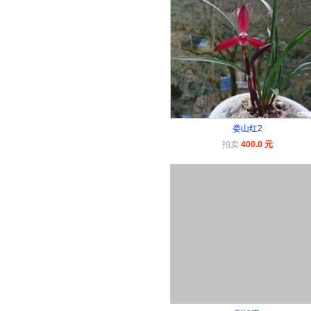
娄山红2
拍卖
400.0 元