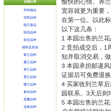
愉快的心情。养兰
店铺分类
宽容就更为重要，
所有物品
传统品种
在第一位。以此标
国兰新品
以下这几条：
组培品种
1 本园出售的兰
杂交品种
2 竞拍成交后，
植料及其他
春兰品种
知并取消交易，做
蕙兰品种
3 本园承担邮递
寒兰品种
证据后可免费退换
墨兰品种
4 买家收到兰草
建兰品种
园联系。3天后则
春剑品种
莲瓣品种
5 本园出售的兰
送春品种