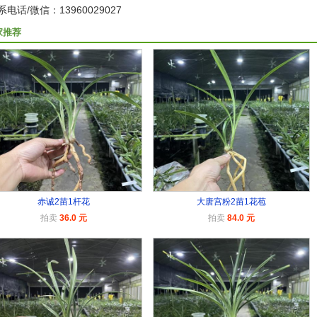
系电话/微信：13960029027
家推荐
赤诚2苗1杆花
大唐宫粉2苗1花苞
拍卖
36.0 元
拍卖
84.0 元