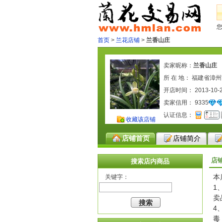
首页
>
兰花店铺
>
兰香山庄
卖家昵称：
兰香山庄
所 在 地： 福建省漳
开店时间： 2013-10-
卖家信用：
9335
认证信息：
收藏该店铺
店铺首页
店铺简介
店
搜索店内商品
本
关键字：
1
卖
4
毒