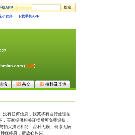
手机APP
花小程序
下载手机APP
027
g.hmlan.com
(
收藏
)
组培
杂交
植料及其他
款，没有任何信息，我苑将有自行处理拍
坏，买家提供相关证据后可免费退换；
物与拍买描述相符，品种无误且健康无病
品种保终身，请放心购买。