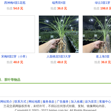
西神梅4苗1花苞
端秀荷4苗
绿云3苗1芽
拍卖
54.0 元
拍卖
36.0 元
拍卖
198.0 
宋梅8苗2芽（小草）
人面桃花5苗3大芽
老上海3苗
拍卖
48.0 元
拍卖
48.0 元
拍卖
36.0 元
料、茶叶等物品
网站简介
|
联系方式
|
网站地图
|
服务条款
|
广告服务
|
加入收藏
|
设为首页
|
客服中心
兰花交易网版权所有，未经许可，不得以任何形式转载、复制、镜像网站内容。
Copyright © 2003 - 2022 hmlan.com Inc. All Rights Reserved