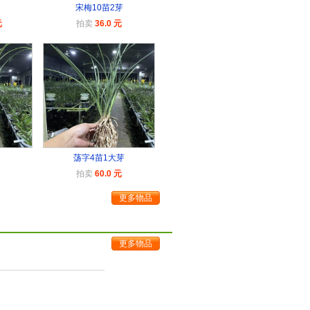
宋梅10苗2芽
元
拍卖
36.0 元
荡字4苗1大芽
拍卖
60.0 元
更多物品
更多物品