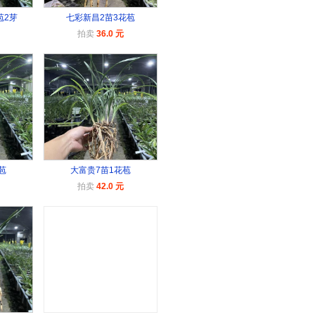
苞2芽
七彩新昌2苗3花苞
拍卖
36.0 元
苞
大富贵7苗1花苞
拍卖
42.0 元