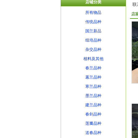
店铺分类
联
所有物品
店
传统品种
国兰新品
组培品种
杂交品种
植料及其他
春兰品种
蕙兰品种
寒兰品种
墨兰品种
建兰品种
春剑品种
莲瓣品种
送春品种