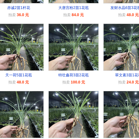
赤诚2苗1杆花
大唐宫粉2苗1花苞
发财水晶6苗3花
拍卖
36.0 元
拍卖
84.0 元
拍卖
48.0 元
天一荷5苗1花苞
特壮鑫荷3苗2花苞
翠文素3苗1花
拍卖
48.0 元
拍卖
100.0 元
拍卖
24.0 元