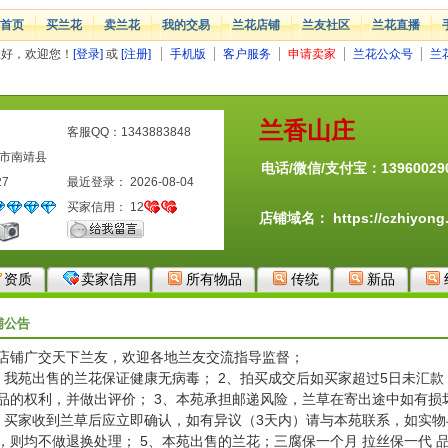
首页
买兰花
卖兰花
我的交易
兰花店铺
兰友社区
兰花直播
您好，欢迎您！
[登录]
或
[注册]
手机版
客户服务
申请卖家
兰花公众号
兰
兰香山庄
客服QQ：1343883848
州市南靖县
电话/微信/支付宝：13960029
27
最近登录： 2026-08-04
买家信用：
12
店铺域名：
https://czhiyon
资质
卖家信用
所有物品
传统
新品
铺公告
店铺广交天下兰友，欢迎各地兰友交流指导监督；
、我苑出售的兰花保证健康无病毒； 2、拍买成交后如买家超过5日未汇
品的权利，并做出评价； 3、本苑承担邮递风险，兰草在寄出途中如有损
、买家收到兰草后应立即确认，如有异议（3天内）请与本苑联系，如实
，则均不做退换处理； 5、本苑出售的兰花；三腐保一个月 拉丝保一代 