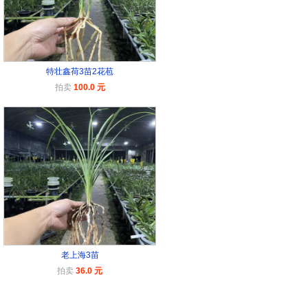
特壮鑫荷3苗2花苞
拍卖
100.0 元
老上海3苗
拍卖
36.0 元