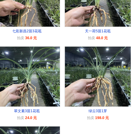
七彩新昌2苗3花苞
天一荷5苗1花苞
拍卖
36.0 元
拍卖
48.0 元
翠文素3苗1花苞
绿云3苗1芽
拍卖
24.0 元
拍卖
198.0 元