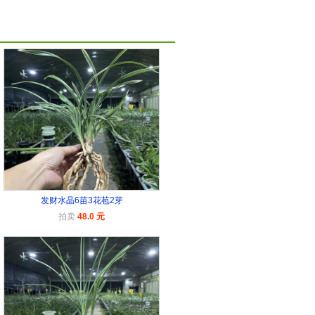
发财水晶6苗3花苞2芽
拍卖
48.0 元