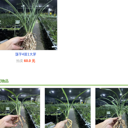
荡字4苗1大芽
拍卖
60.0 元
花物品