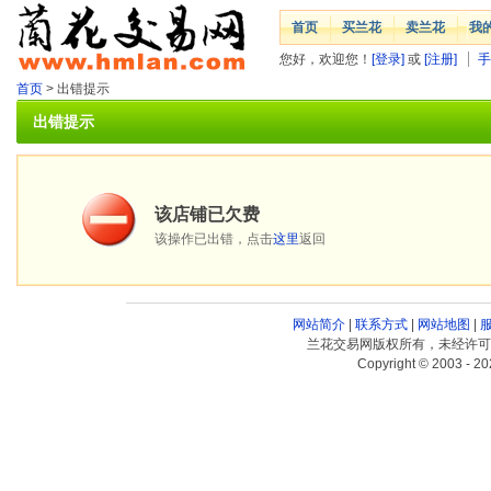
首页
买兰花
卖兰花
我
您好，欢迎您！
[登录]
或
[注册]
手
首页
> 出错提示
出错提示
该店铺已欠费
该操作已出错，点击
这里
返回
网站简介
|
联系方式
|
网站地图
|
兰花交易网版权所有，未经许可
Copyright © 2003 - 20