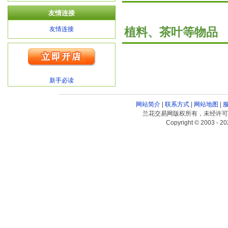
友情连接
友情连接
植料、茶叶等物品
新手必读
网站简介
|
联系方式
|
网站地图
|
兰花交易网版权所有，未经许可
Copyright © 2003 - 20