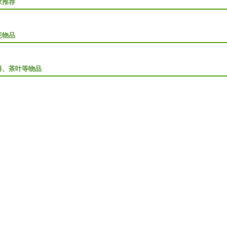
家推荐
花物品
料、茶叶等物品