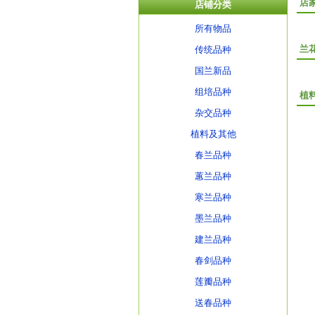
店
店铺分类
所有物品
兰
传统品种
国兰新品
组培品种
植
杂交品种
植料及其他
春兰品种
蕙兰品种
寒兰品种
墨兰品种
建兰品种
春剑品种
莲瓣品种
送春品种