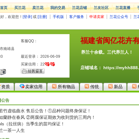
首页
买兰花
卖兰花
我的交易
兰花店铺
兰友社区
兰花直播
您好，欢迎您！
[登录]
或
[注册]
手机版
客户服务
申请卖家
兰花公众号
兰
福建省闽亿花卉
客服QQ：
州市南靖县
养兰十余载。三代养兰人！
03
最近登录： 2026-06-09
买家信用：
22
店铺域名：
https://myhh888
资质
卖家信用
所有物品
传统
新品
铺公告
若竹虚临曲水 售后公告！①品种问题终身保证！
如蘭静在春风 ②两腐保证期效为收到货的三周内！
bls（拉丝病）当季生的苗均保证！
兰一茶一人生