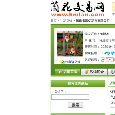
首页
>
兰花店铺
>
福建省闽亿花卉有限公司
卖家昵称：
刘晓杰
所 在 地： 福建省漳
开店时间： 2020-04-
卖家信用：
964
认证信息：
收藏该店铺
店铺首页
店铺简介
店
搜索店内商品
怀
关键字：
气
③
一