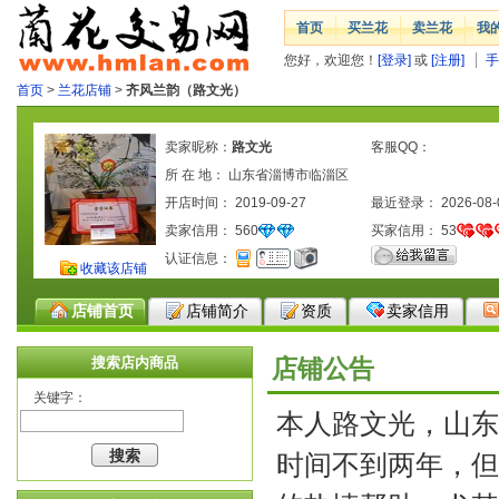
首页
买兰花
卖兰花
我
您好，欢迎您！
[登录]
或
[注册]
手
首页
>
兰花店铺
>
齐风兰韵（路文光）
卖家昵称：
路文光
客服QQ：
所 在 地： 山东省淄博市临淄区
开店时间： 2019-09-27
最近登录： 2026-08-
卖家信用：
560
买家信用：
53
认证信息：
收藏该店铺
店铺首页
店铺简介
资质
卖家信用
搜索店内商品
店铺公告
关键字：
本人路文光，山东
时间不到两年，但