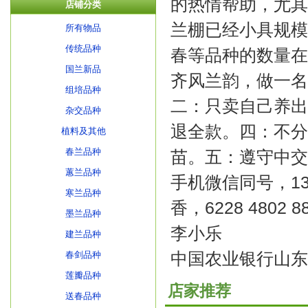
的热情帮助，尤其
店铺分类
兰棚已经小具规模
所有物品
传统品种
春等品种的数量在
国兰新品
齐风兰韵，做一名
组培品种
二：只卖自己养出
杂交品种
退全款。四：不分
植料及其他
春兰品种
苗。五：遵守中交
蕙兰品种
手机微信同号，1390
寒兰品种
香，6228 4802 88
墨兰品种
李小乐
建兰品种
中国农业银行山东
春剑品种
莲瓣品种
店家推荐
送春品种