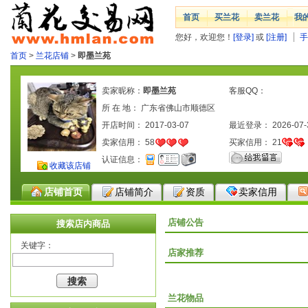
首页
买兰花
卖兰花
我
您好，欢迎您！
[登录]
或
[注册]
手
首页
>
兰花店铺
>
即墨兰苑
卖家昵称：
即墨兰苑
客服QQ：
所 在 地： 广东省佛山市顺德区
开店时间： 2017-03-07
最近登录： 2026-07-
卖家信用：
58
买家信用：
21
认证信息：
收藏该店铺
店铺首页
店铺简介
资质
卖家信用
店铺公告
搜索店内商品
关键字：
店家推荐
兰花物品