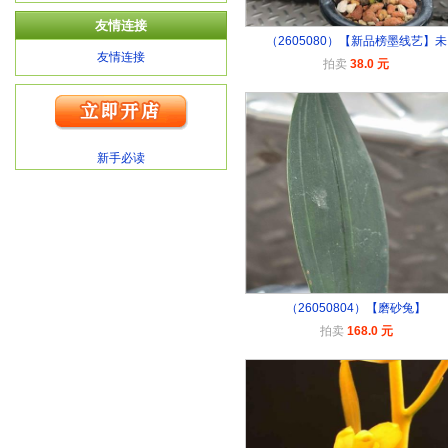
友情连接
（2605080）【新品榜墨线艺】未
友情连接
拍卖
38.0 元
新手必读
（26050804）【磨砂兔】
拍卖
168.0 元