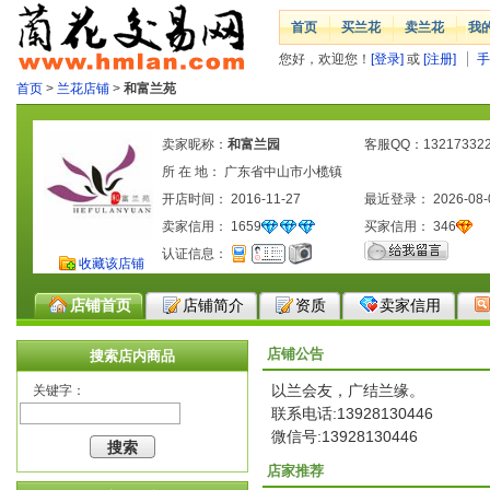
首页
买兰花
卖兰花
我
您好，欢迎您！
[登录]
或
[注册]
手
首页
>
兰花店铺
>
和富兰苑
卖家昵称：
和富兰园
客服QQ：13217332
所 在 地： 广东省中山市小榄镇
开店时间： 2016-11-27
最近登录： 2026-08-
卖家信用：
1659
买家信用：
346
认证信息：
收藏该店铺
店铺首页
店铺简介
资质
卖家信用
店铺公告
搜索店内商品
以兰会友，广结兰缘。
关键字：
联系电话:13928130446
微信号:13928130446
店家推荐