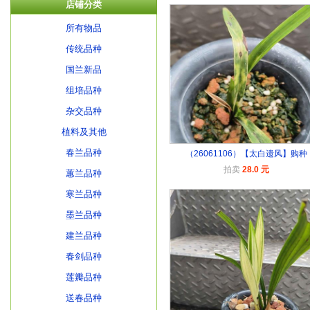
店铺分类
所有物品
传统品种
国兰新品
组培品种
杂交品种
植料及其他
春兰品种
（26061106）【太白遗风】购种
拍卖
28.0 元
蕙兰品种
寒兰品种
墨兰品种
建兰品种
春剑品种
莲瓣品种
送春品种