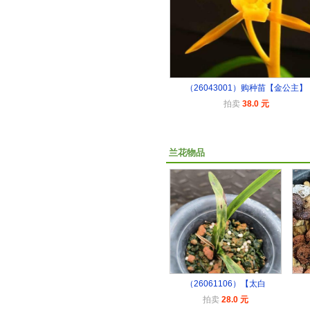
（26043001）购种苗【金公主】
拍卖
38.0 元
兰花物品
（26061106）【太白
拍卖
28.0 元