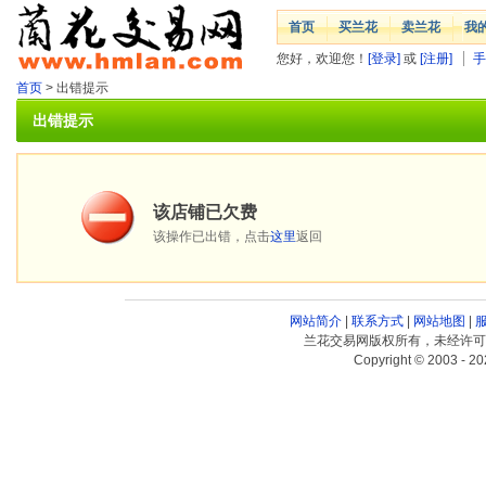
首页
买兰花
卖兰花
我
您好，欢迎您！
[登录]
或
[注册]
手
首页
> 出错提示
出错提示
该店铺已欠费
该操作已出错，点击
这里
返回
网站简介
|
联系方式
|
网站地图
|
兰花交易网版权所有，未经许可
Copyright © 2003 - 20