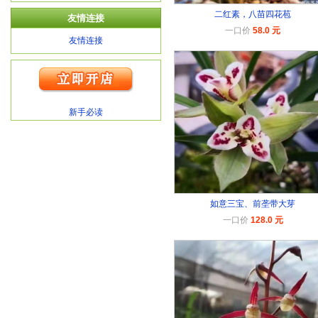
二红素，八苗四花苞
友情连接
一口价
58.0 元
友情连接
新手必读
如意三宝、前垄带大芽
一口价
128.0 元