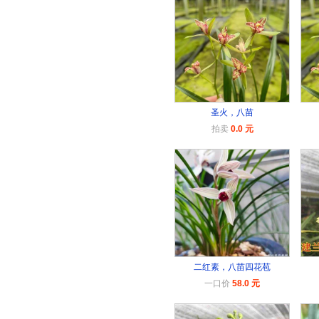
圣火，八苗
拍卖
0.0 元
二红素，八苗四花苞
一口价
58.0 元