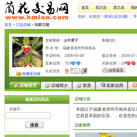
首页
买兰花
卖兰花
我
您好，欢迎您！
[登录]
或
[注册]
手
首页
>
兰花店铺
>
利群兰园
卖家昵称：
山中君子
客服QQ：
所 在 地： 福建省漳州市南靖县
开店时间： 2006-05-08
最近登录： 2026-07-
卖家信用：
753
买家信用：
19
认证信息：
收藏该店铺
店铺首页
店铺简介
资质
卖家信用
店铺公告
搜索店内商品
本园位于福建省漳州市南靖县红
关键字：
交易是本园的宗旨。，欢迎您的参观
店家推荐