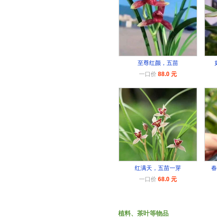
至尊红颜，五苗
一口价
88.0 元
红满天，五苗一芽
春
一口价
68.0 元
植料、茶叶等物品