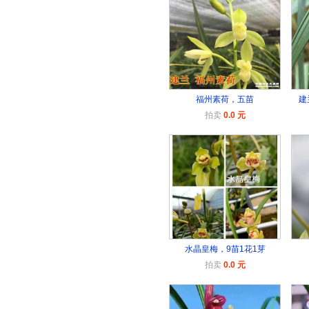
福州素荷，五苗
建
拍卖
0.0 元
水晶皇梅，9苗1花1芽
拍卖
0.0 元