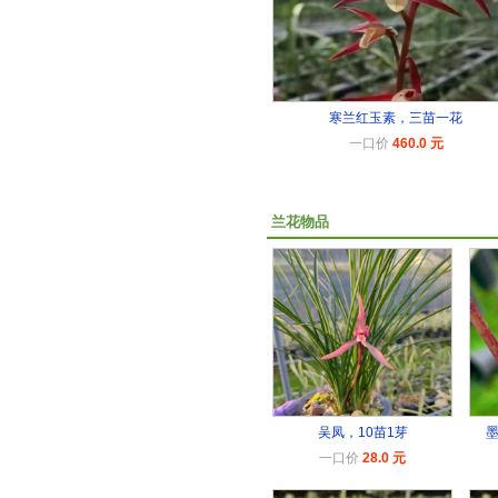
寒兰红玉素，三苗一花
一口价
460.0 元
兰花物品
吴凤，10苗1芽
一口价
28.0 元