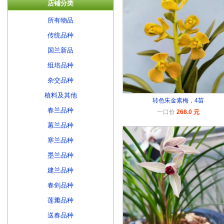
店铺分类
所有物品
传统品种
国兰新品
组培品种
杂交品种
植料及其他
转色朱金素梅，4苗
春兰品种
一口价
268.0 元
蕙兰品种
寒兰品种
墨兰品种
建兰品种
春剑品种
莲瓣品种
送春品种