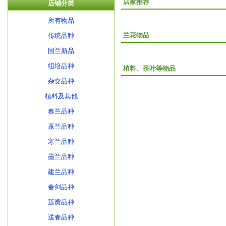
店家推荐
店铺分类
所有物品
兰花物品
传统品种
国兰新品
组培品种
植料、茶叶等物品
杂交品种
植料及其他
春兰品种
蕙兰品种
寒兰品种
墨兰品种
建兰品种
春剑品种
莲瓣品种
送春品种