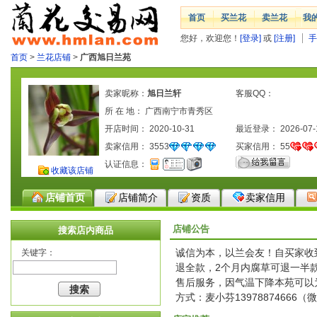
首页
买兰花
卖兰花
我
您好，欢迎您！
[登录]
或
[注册]
手
首页
>
兰花店铺
>
广西旭日兰苑
卖家昵称：
旭日兰轩
客服QQ：
所 在 地： 广西南宁市青秀区
开店时间： 2020-10-31
最近登录： 2026-07-
卖家信用：
3553
买家信用：
55
认证信息：
收藏该店铺
店铺首页
店铺简介
资质
卖家信用
店铺公告
搜索店内商品
诚信为本，以兰会友！自买家收
关键字：
退全款，2个月内腐草可退一半
售后服务，因气温下降本苑可以
方式：麦小芬13978874666