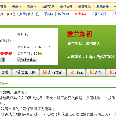
首页
买兰花
卖兰花
我的交易
兰花店铺
兰友社区
兰花直播
您好，欢迎您！
[登录]
或
[注册]
手机版
客户服务
申请卖家
兰花公众号
兰
爱兰如初
客服QQ：
山市沐川县
爱兰如初、诚信做人
13
最近登录： 2026-08-07
买家信用：
394
店铺域名：
https://jy19720
资质
卖家信用
所有物品
传统
新品
铺公告
兰如初、诚信做人
规范我店与兰友的网上交易，避免出现不必要的问题，共同建造一个诚信
明：
、我苑出售的兰花保证健康无病毒；
、拍买成交后如买家超过7日未汇款（带花且已起盆假植的兰花为三天）