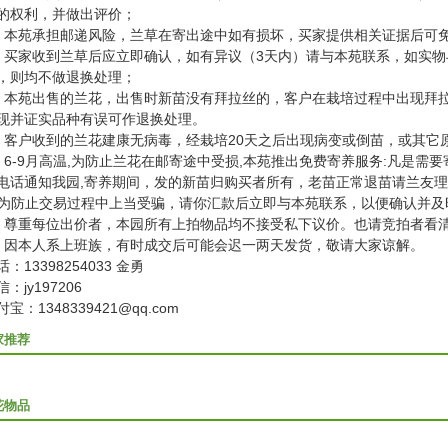
的权利，并做出评价；
、本苑承担邮递风险，兰草在寄出途中如有损坏，买家提供相关证据后可
、买家收到兰草后应立即确认，如有异议（3天内）请与本苑联系，如实
，则均不做退换处理；
、本苑出售的兰花，出售时新苗没有拜拉丝的，客户在栽培过程中出现拜
现并证实品种有误可作退换处理。
、客户收到的兰花建康无病毒，经栽培20天之后出现病变或倒苗，或其它
、6-9月高温,为防止兰花在邮寄途中受损,本苑推出免费寄养服务:凡是需
电话通知我园,寄养期间，发的新苗归购买者所有，老苗正常退苗请兰友理
--为防止交易过程中上当受骗，请你汇款后立即与本苑联系，以便确认并及
、尊重每位出价者，本园所有上拍物品均不接受私下议价。也请竞拍者看
、因本人系上班族，有时成交后可能会迟一两天发货，敬请大家谅解。
话：13398254033 金勇
信：jy197206
付宝：1348339421@qq.com
家推荐
花物品