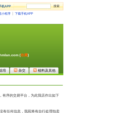
手机APP
花小程序
下载手机APP
6.hmlan.com
(
收藏
)
组培
杂交
植料及其他
，有序的交易平台，为此我店作出如下
，没有任何信息，我苑将有自行处理拍卖