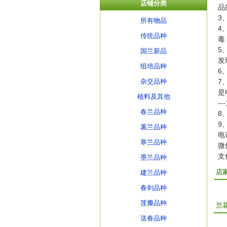
店铺分类
品
3
所有物品
4
传统品种
毒
5
国兰新品
发
组培品种
6
杂交品种
7
是
植料及其他
-
春兰品种
8
9
蕙兰品种
电
寒兰品种
微
支
墨兰品种
店
建兰品种
春剑品种
莲瓣品种
兰
送春品种