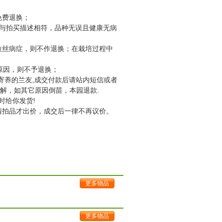
免费退换；
物与拍买描述相符，品种无误且健康无病
拉丝病症，则不作退换；在栽培过程中
原因，则不予退换；
要寄养的兰友,成交付款后请站内短信或者
解，如其它原因倒苗，本园退款.
时给你发货!
清拍品才出价，成交后一律不再议价。
更多物品
更多物品