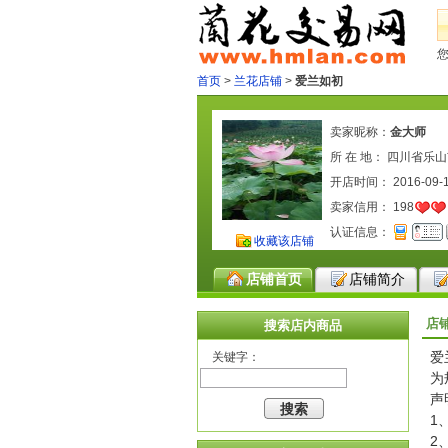
首页
>
兰花店铺
>
爱兰如初
卖家昵称：
金大师
所 在 地： 四川省乐
开店时间： 2016-09-
卖家信用：
198
认证信息：
收藏该店铺
店铺首页
店铺简介
店
搜索店内商品
爱
关键字：
为
声
1
2