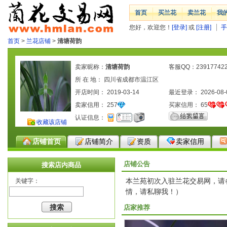
首页
买兰花
卖兰花
我
您好，欢迎您！
[登录]
或
[注册]
手
首页
>
兰花店铺
>
清塘荷韵
卖家昵称：
清塘荷韵
客服QQ：23917742
所 在 地： 四川省成都市温江区
开店时间： 2019-03-14
最近登录： 2026-08-
卖家信用：
257
买家信用：
65
认证信息：
收藏该店铺
店铺首页
店铺简介
资质
卖家信用
店铺公告
搜索店内商品
本兰苑初次入驻兰花交易网，请
关键字：
情，请私聊我！）
店家推荐