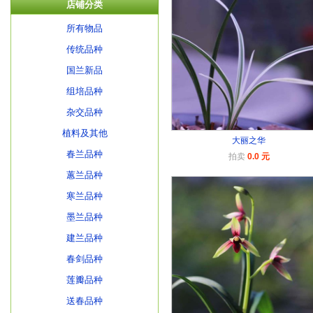
店铺分类
所有物品
传统品种
国兰新品
组培品种
杂交品种
植料及其他
大丽之华
春兰品种
拍卖
0.0 元
蕙兰品种
寒兰品种
墨兰品种
建兰品种
春剑品种
莲瓣品种
送春品种