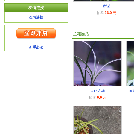
赤诚
友情连接
拍卖
36.0 元
友情连接
兰花物品
新手必读
大丽之华
黄
拍卖
0.0 元