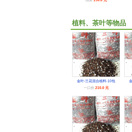
植料、茶叶等物品
金叶-兰花混合植料-10包
金
一口价
210.0 元