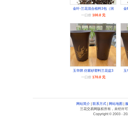
金叶-兰花混合植料3包（润
金
一口价
100.0 元
玉华牌.仿紫砂塑料兰花盆3
玉
一口价
170.0 元
网站简介
|
联系方式
|
网站地图
|
兰花交易网版权所有，未经许可
Copyright © 2003 - 20