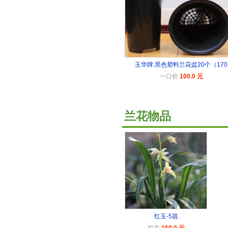
玉华牌.黑色塑料兰花盆20个（170
一口价
100.0 元
兰花物品
红玉-5苗
拍卖
150.0 元