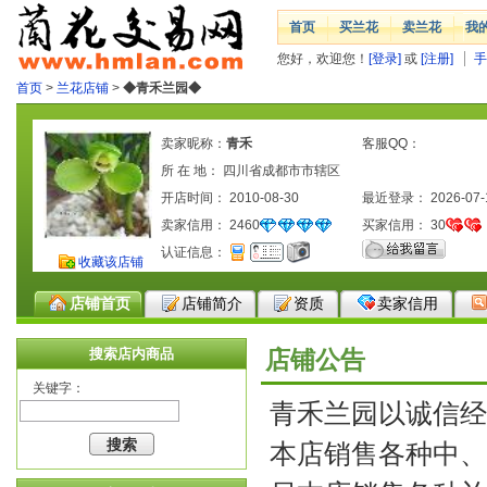
首页
买兰花
卖兰花
我
您好，欢迎您！
[登录]
或
[注册]
手
首页
>
兰花店铺
>
◆青禾兰园◆
卖家昵称：
青禾
客服QQ：
所 在 地： 四川省成都市市辖区
开店时间： 2010-08-30
最近登录： 2026-07-
卖家信用：
2460
买家信用：
30
认证信息：
收藏该店铺
店铺首页
店铺简介
资质
卖家信用
搜索店内商品
店铺公告
关键字：
青禾兰园以诚信经
本店销售各种中、