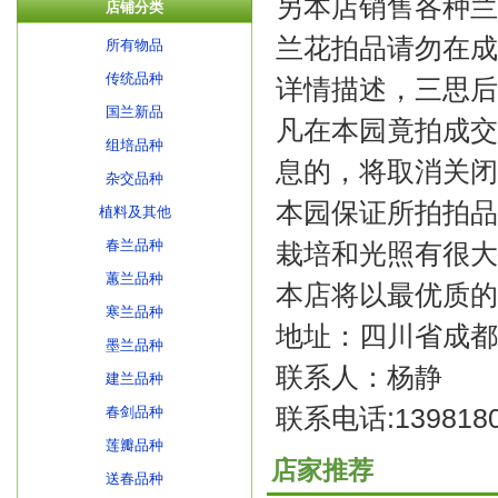
另本店销售各种兰
店铺分类
兰花拍品请勿在成
所有物品
传统品种
详情描述，三思后
国兰新品
凡在本园竟拍成交
组培品种
息的，将取消关闭
杂交品种
本园保证所拍拍品
植料及其他
春兰品种
栽培和光照有很大
蕙兰品种
本店将以最优质的
寒兰品种
地址：四川省成都
墨兰品种
联系人：杨静
建兰品种
联系电话:13981806
春剑品种
莲瓣品种
店家推荐
送春品种