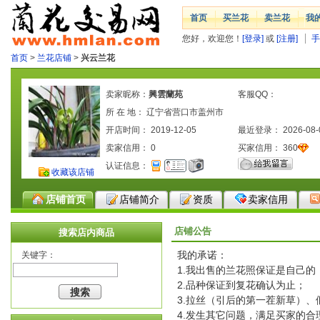
首页
买兰花
卖兰花
我
您好，欢迎您！
[登录]
或
[注册]
手
首页
>
兰花店铺
>
兴云兰花
卖家昵称：
興雲蘭苑
客服QQ：
所 在 地： 辽宁省营口市盖州市
开店时间： 2019-12-05
最近登录： 2026-08-
卖家信用：
0
买家信用：
360
认证信息：
收藏该店铺
店铺首页
店铺简介
资质
卖家信用
店铺公告
搜索店内商品
我的承诺：
关键字：
1.我出售的兰花照保证是自己的
2.品种保证到复花确认为止；
3.拉丝（引后的第一茬新草）、
4.发生其它问题，满足买家的合