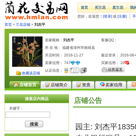
首页
买兰花
卖兰花
我
您好，欢迎您！
[登录]
或
[注册]
手
首页
>
兰花店铺
>
刘杰平
卖家昵称：
刘杰平
客服QQ：
所 在 地： 福建省漳州市南靖县
开店时间： 2018-11-27
最近登录： 2026-08-
卖家信用：
747
买家信用：
10
认证信息：
收藏该店铺
店铺首页
店铺简介
资质
卖家信用
搜索店内商品
店铺公告
关键字：
园主: 刘杰平1835