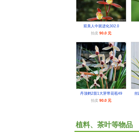
双美人中斑进化302.0
拍卖
90.0 元
丹顶鹤2苗1大芽带花苞49
丝
拍卖
90.0 元
植料、茶叶等物品