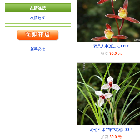
友情连接
友情连接
双美人中斑进化302.0
新手必读
拍卖
90.0 元
心心相印4苗带花苞500.7
拍卖
30.0 元