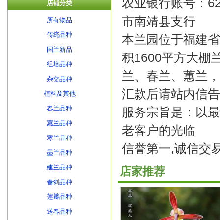
农业银行账号：6228
店铺分类
市南靖县支行
所有物品
传统品种
本兰园位于福建省
国兰新品
积1600平方大
组培品种
兰、春兰、蕙兰，
杂交品种
汇款后请站内信告
植料及其他
春兰品种
服务宗旨是：以最
蕙兰品种
老客户的光临
寒兰品种
信誉第一,诚信交易,
墨兰品种
建兰品种
店家推荐
春剑品种
莲瓣品种
送春品种