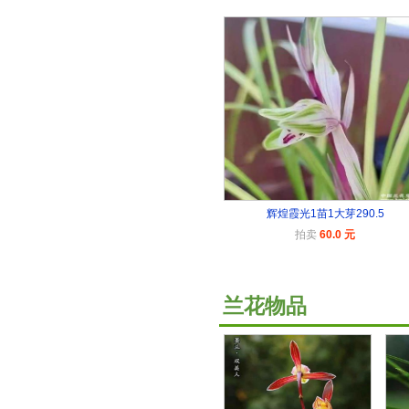
辉煌霞光1苗1大芽290.5
拍卖
60.0 元
兰花物品