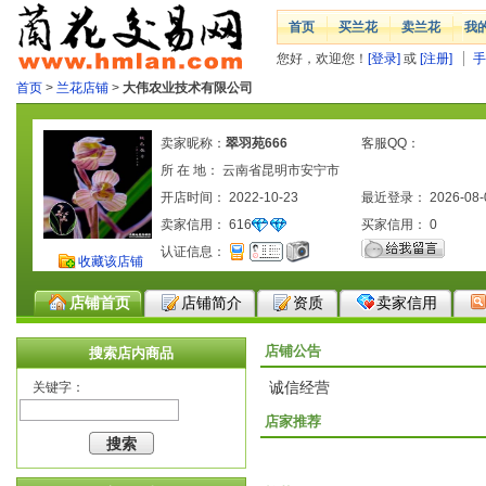
首页
买兰花
卖兰花
我
您好，欢迎您！
[登录]
或
[注册]
手
首页
>
兰花店铺
>
大伟农业技术有限公司
卖家昵称：
翠羽苑666
客服QQ：
所 在 地： 云南省昆明市安宁市
开店时间： 2022-10-23
最近登录： 2026-08-
卖家信用：
616
买家信用：
0
认证信息：
收藏该店铺
店铺首页
店铺简介
资质
卖家信用
店铺公告
搜索店内商品
诚信经营
关键字：
店家推荐