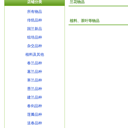
店铺分类
兰花物品
所有物品
传统品种
植料、茶叶等物品
国兰新品
组培品种
杂交品种
植料及其他
春兰品种
蕙兰品种
寒兰品种
墨兰品种
建兰品种
春剑品种
莲瓣品种
送春品种