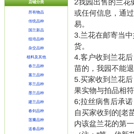
2我园出售的兰花
店铺分类
或任何信息，通过
所有物品
传统品种
易。
国兰新品
3.兰花在邮寄当
组培品种
货。
杂交品种
4.客户收到兰花
植料及其他
春兰品种
苗的，我园不能退
蕙兰品种
5.买家收到兰花
寒兰品种
果实物与拍品相符
墨兰品种
6;拉丝病售后承诺
建兰品种
自买家收到的[老
春剑品种
莲瓣品种
内该盆兰花的第一
送春品种