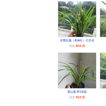
至尊红颜（青神红）已开花
拍卖
80.0 元
幕山紫.带3花苞
拍卖
50.0 元