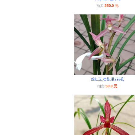
拍卖
250.0 元
丝红玉.壮苗.带2花苞
拍卖
50.0 元