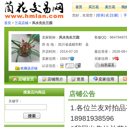
首页
买兰花
卖兰花
我
您好，欢迎您！
[登录]
或
[注册]
手
首页
>
兰花店铺
>
风水先生兰园
卖家昵称：
风水先生兰园
客服QQ：96479487
所 在 地： 四川省成都市郫 县
开店时间： 2014-07-20
最近登录： 2026-08-
卖家信用：
18847
买家信用：
9
认证信息：
收藏该店铺
店铺首页
店铺简介
资质
卖家信用
搜索店内商品
店铺公告
关键字：
1.各位兰友对拍品
18981938596