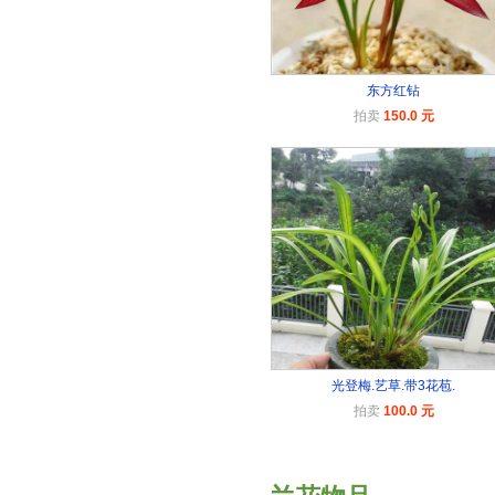
东方红钻
拍卖
150.0 元
光登梅.艺草.带3花苞.
拍卖
100.0 元