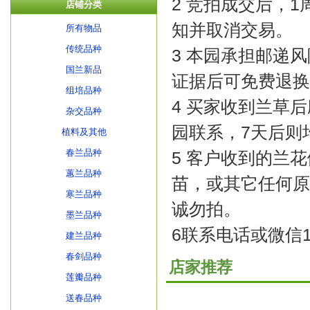
2 竞拍成交后，
店铺分类
知并取消交易。
所有物品
传统品种
3 本园承担邮递
国兰新品
证据后可免费退换
组培品种
4 买家收到兰草
杂交品种
园联系，7天后则
植料及其他
春兰品种
5 客户收到的兰
蕙兰品种
苗，或其它任何原
寒兰品种
诚勿拍。
墨兰品种
6联系电话或微信135
建兰品种
春剑品种
店家推荐
莲瓣品种
送春品种