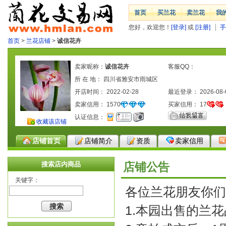
首页
买兰花
卖兰花
我
您好，欢迎您！
[登录]
或
[注册]
手
首页
>
兰花店铺
>
诚信花卉
卖家昵称：
诚信花卉
客服QQ：
所 在 地： 四川省雅安市雨城区
开店时间： 2022-02-28
最近登录： 2026-08-
卖家信用：
1570
买家信用：
17
认证信息：
收藏该店铺
店铺首页
店铺简介
资质
卖家信用
搜索店内商品
店铺公告
关键字：
各位兰花朋友你们
1.本园出售的兰