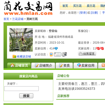
首页
买兰花
卖兰花
我
您好，欢迎您！
[登录]
或
[注册]
手
首页
>
兰花店铺
>
芙岭兰苑
卖家昵称：
空谷仙
客服QQ：
所 在 地： 福建省漳州市南靖县
开店时间： 2023-10-31
最近登录： 2026-08-
卖家信用：
414
买家信用：
11
认证信息：
收藏该店铺
店铺首页
店铺简介
资质
卖家信用
店铺公告
搜索店内商品
主要经营春兰，惠兰，墨兰，四
关键字：
友来电洽谈15683524373
店家推荐