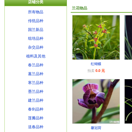
店铺分类
兰花物品
所有物品
传统品种
国兰新品
组培品种
杂交品种
植料及其他
红蝴蝶
春兰品种
拍卖
0.0 元
蕙兰品种
寒兰品种
墨兰品种
建兰品种
春剑品种
莲瓣品种
送春品种
馨冠荷