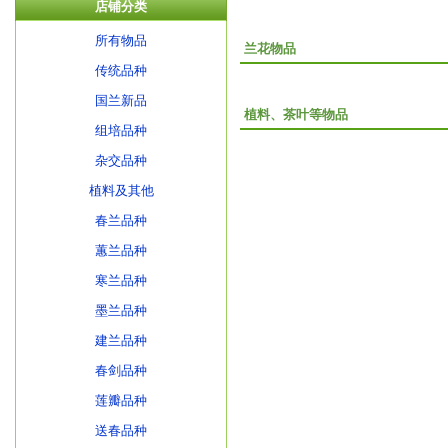
店铺分类
所有物品
兰花物品
传统品种
国兰新品
植料、茶叶等物品
组培品种
杂交品种
植料及其他
春兰品种
蕙兰品种
寒兰品种
墨兰品种
建兰品种
春剑品种
莲瓣品种
送春品种