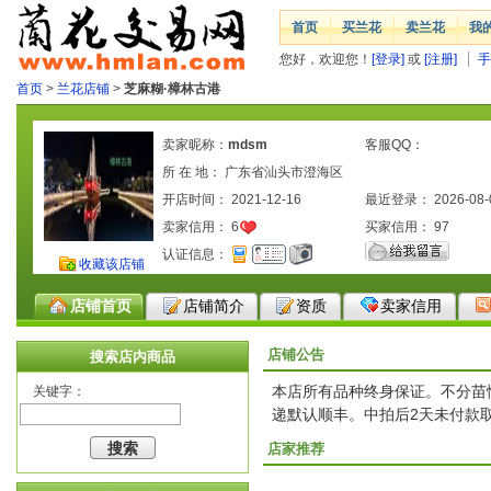
首页
买兰花
卖兰花
我
您好，欢迎您！
[登录]
或
[注册]
手
首页
>
兰花店铺
>
芝麻糊·樟林古港
卖家昵称：
mdsm
客服QQ：
所 在 地： 广东省汕头市澄海区
开店时间： 2021-12-16
最近登录： 2026-08-
卖家信用：
6
买家信用：
97
认证信息：
收藏该店铺
店铺首页
店铺简介
资质
卖家信用
店铺公告
搜索店内商品
本店所有品种终身保证。不分苗
关键字：
递默认顺丰。中拍后2天未付款取消
店家推荐