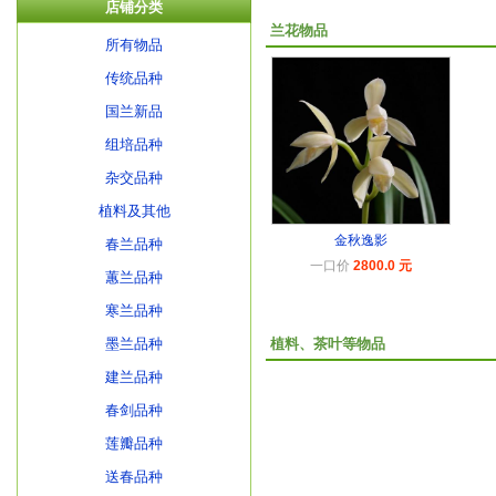
店铺分类
兰花物品
所有物品
传统品种
国兰新品
组培品种
杂交品种
植料及其他
金秋逸影
春兰品种
一口价
2800.0 元
蕙兰品种
寒兰品种
墨兰品种
植料、茶叶等物品
建兰品种
春剑品种
莲瓣品种
送春品种