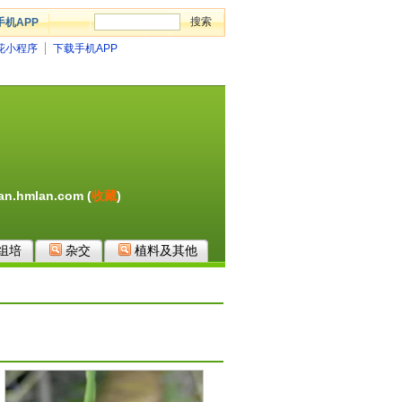
手机APP
花小程序
下载手机APP
lan.hmlan.com
(
收藏
)
组培
杂交
植料及其他