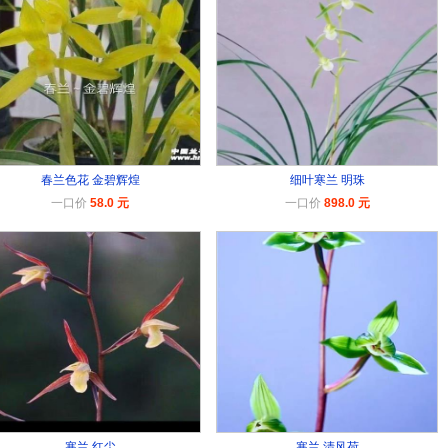
春兰色花 金碧辉煌
细叶寒兰 明珠
一口价
58.0 元
一口价
898.0 元
寒兰 红尘
寒兰 清风荷