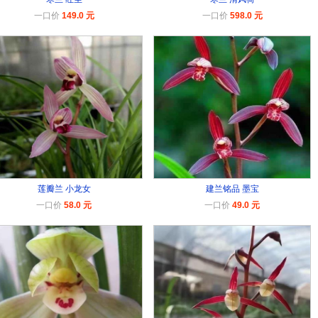
一口价
149.0 元
一口价
598.0 元
莲瓣兰 小龙女
建兰铭品 墨宝
一口价
58.0 元
一口价
49.0 元