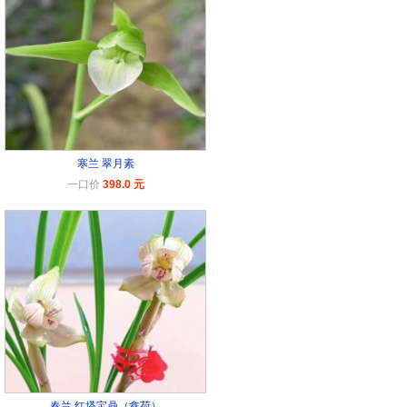
寒兰 翠月素
一口价
398.0 元
春兰 红塔宝鼎（鑫荷）