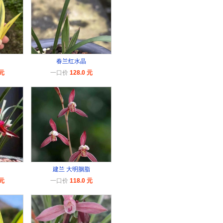
春兰红水晶
 元
一口价
128.0 元
建兰 大明胭脂
 元
一口价
118.0 元