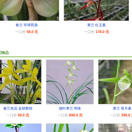
春兰 环球荷鼎
寒兰 红玉素
一口价
58.0 元
一口价
178.0 元
花物品
春兰色花 金碧辉煌
细叶寒兰 明珠
寒兰 翠月素
一口价
58.0 元
一口价
898.0 元
一口价
398.0