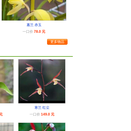
蕙兰 赤玉
一口价
78.0 元
更多物品
寒兰 红尘
 元
一口价
149.0 元