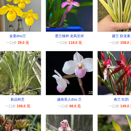
金童dou兰
墨兰矮种 龙凤呈祥
建兰 卧龙素
一口价
39.0 元
一口价
118.0 元
一口价
108.0
新品秋芝
越南美人dou 兰
春兰 红韵
一口价
108.0 元
一口价
98.0 元
一口价
149.0