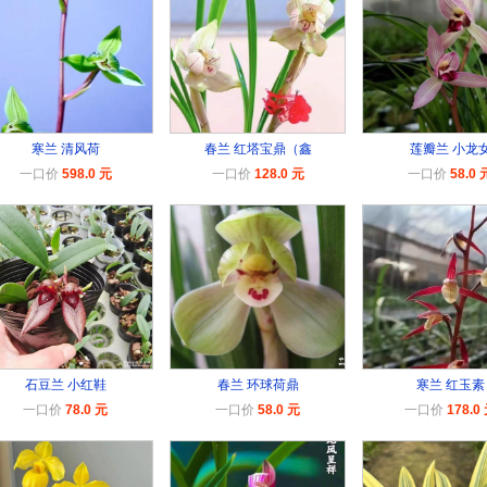
寒兰 清风荷
春兰 红塔宝鼎（鑫
莲瓣兰 小龙
一口价
598.0 元
一口价
128.0 元
一口价
58.0 
石豆兰 小红鞋
春兰 环球荷鼎
寒兰 红玉素
一口价
78.0 元
一口价
58.0 元
一口价
178.0