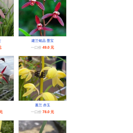
女
建兰铭品 墨宝
元
一口价
49.0 元
蕙兰 赤玉
 元
一口价
78.0 元