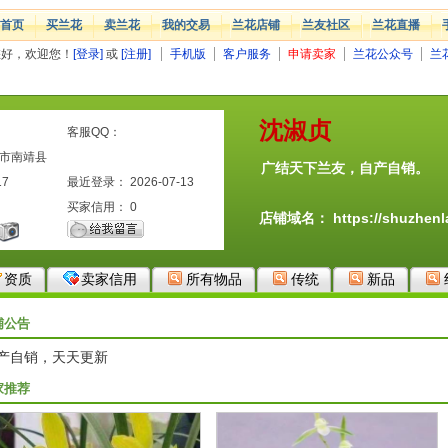
首页
买兰花
卖兰花
我的交易
兰花店铺
兰友社区
兰花直播
您好，欢迎您！
[登录]
或
[注册]
手机版
客户服务
申请卖家
兰花公众号
兰
沈淑贞
客服QQ：
州市南靖县
广结天下兰友，自产自销。
17
最近登录： 2026-07-13
买家信用：
0
店铺域名：
https://shuzhen
资质
卖家信用
所有物品
传统
新品
铺公告
产自销，天天更新
家推荐