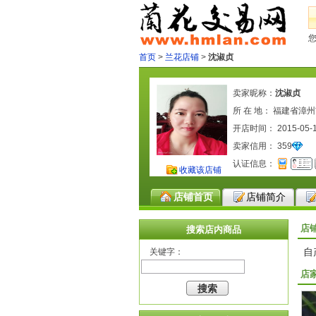
首页
>
兰花店铺
>
沈淑贞
卖家昵称：
沈淑贞
所 在 地： 福建省漳
开店时间： 2015-05-
卖家信用：
359
认证信息：
收藏该店铺
店铺首页
店铺简介
店
搜索店内商品
自
关键字：
店