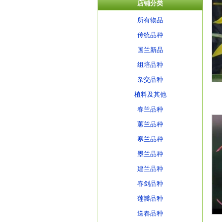
店铺分类
所有物品
传统品种
国兰新品
组培品种
杂交品种
植料及其他
春兰品种
蕙兰品种
寒兰品种
墨兰品种
建兰品种
春剑品种
莲瓣品种
送春品种