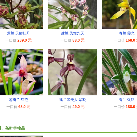
蕙兰 天娇牡丹
建兰 凤舞九天
春兰 霞光
一口价
239.0 元
一口价
88.0 元
一口价
168.0
莲瓣兰 红艳
建兰黑美人 紫凝
春兰 银钻
一口价
68.0 元
一口价
49.0 元
一口价
188.0
料、茶叶等物品