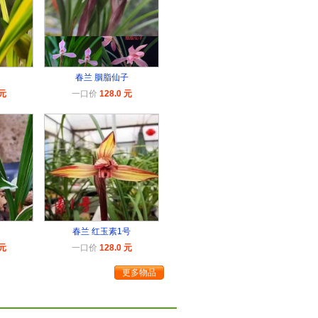
春兰 胭脂仙子
 元
一口价
128.0 元
春兰 红玉素1号
 元
一口价
128.0 元
更多物品