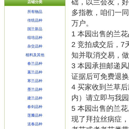
础，以兰会友，好
店铺分类
多指教，咱们一同
所有物品
传统品种
万户。
国兰新品
1 本园出售的兰
组培品种
2 竞拍成交后，
杂交品种
知并取消交易，做
植料及其他
春兰品种
3 本园承担邮递
蕙兰品种
证据后可免费退换
寒兰品种
4 买家收到兰草
墨兰品种
内）请立即与我园
建兰品种
5 本园出售的兰
春剑品种
莲瓣品种
现了拜拉丝病症，
送春品种