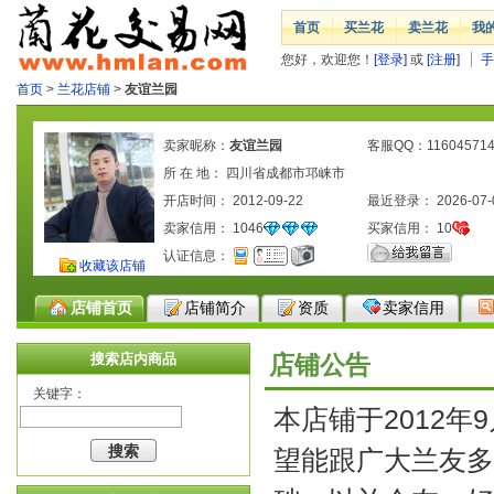
首页
买兰花
卖兰花
我
您好，欢迎您！
[登录]
或
[注册]
手
首页
>
兰花店铺
>
友谊兰园
卖家昵称：
友谊兰园
客服QQ：116045714
所 在 地： 四川省成都市邛崃市
开店时间： 2012-09-22
最近登录： 2026-07-
卖家信用：
1046
买家信用：
10
认证信息：
收藏该店铺
店铺首页
店铺简介
资质
卖家信用
搜索店内商品
店铺公告
关键字：
本店铺于2012
望能跟广大兰友多