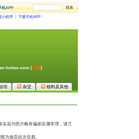
手机APP
花小程序
下载手机APP
uan.hmlan.com
(
收藏
)
组培
杂交
植料及其他
。
故实花与照片略有偏差应属常理，请兰
则视为放弃此次交易。