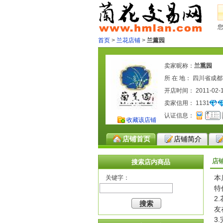
首页
>
兰花店铺
>
兰薰园
卖家昵称：
兰熏园
所 在 地： 四川省成
开店时间： 2011-02-
卖家信用：
1131
认证信息：
收藏该店铺
店铺首页
店铺简介
店
搜索店内商品
本
关键字：
特
2
友
3