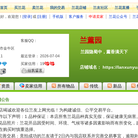
首页
买兰花
卖兰花
我的交易
兰花店铺
兰友社区
兰花直播
您好，欢迎您！
[登录]
或
[注册]
手机版
客户服务
申请卖家
兰花公众号
兰
兰薰园
客服QQ：
都市金牛区
兰园隐蜀中，薰香满天下
11
最近登录： 2026-07-04
买家信用：
19
店铺域名：
https://lanxuny
资质
卖家信用
所有物品
传统
新品
铺公告
店竭诚欢迎各位兰友上网光临！为构建诚信、公平交易平台。
作以下声明：1.品种保证：本店所售兰花品种真实无假，保证健康无病害
.花品照片：兰花开品因受时间、环境、气候等诸多因素影响而有所变化，
在购买时慎重选择。
.完善交易：竟拍成功的兰友请于2日内与我店联系并完善交易事宜，逾期