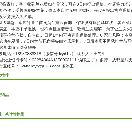
.退换责任：客户收到兰花后如有异议，可在3日内提出退换。本店将力求
换条件：妥善保护好兰花，寄回本店时无明显损坏。在没有提出协商退换
投诉并拉入黑名单。
.BLS问题：本店所售兰苗均为兰薰园自养，保证没有拜拉丝症状。客户
病症，本店不予退换，也不承担连带责任，敬请兰友理解！为了让兰友买
现拜拉丝症状，自售出之日起1年内可协商作退换处理。6.死亡风险：本
成功交易后，7日内兰苗死亡损失由本店承担。7日后本店不再承担兰苗死
据具体情况协商解决。
系电话：18980836318（微信号:lxydlhx） 联系人：王先生
国农业银行卡号：6228480461850963111 杨婷玉 开户银行：成都星辰
付宝账号： wangrdyty@163.com 杨婷玉
家推荐
花物品
料、茶叶等物品