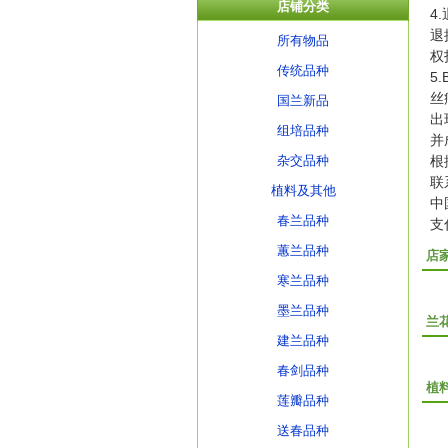
店铺分类
4
退
所有物品
权
传统品种
5
丝
国兰新品
出
组培品种
并
杂交品种
根
联
植料及其他
中
春兰品种
支
蕙兰品种
店
寒兰品种
墨兰品种
兰
建兰品种
春剑品种
植
莲瓣品种
送春品种