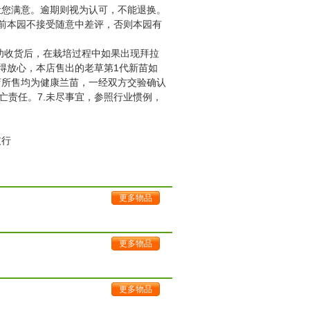
让您满意。逾期则视为认可，不能退换。
前本园不接受随意中差评，否则本园有
成功收货后，在栽培过程中如果出现拜拉
得放心，本店售出的老草第1代新苗如
店所售均为健康兰苗，一经双方交验确认
亡责任。7.未尽事宜，参照行业惯例，
支行
更多物品
更多物品
更多物品