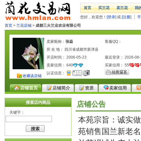
首页
买兰花
卖兰花
我
您好，欢迎您！
[登录]
或
[注册]
手
首页
>
兰花店铺
>
成都三火兰业农业有限公司
卖家昵称：
张焱
客服QQ：
所 在 地： 四川省成都市新津县
开店时间： 2006-05-23
最近登录： 2026-08-
卖家信用：
640
买家信用：
55
认证信息：
收藏该店铺
店铺首页
店铺简介
资质
卖家信用
搜索店内商品
店铺公告
关键字：
本苑宗旨：诚实做
苑销售国兰新老名