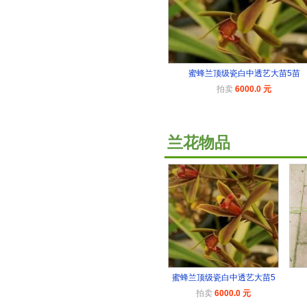
蜜蜂兰顶级瓷白中透艺大苗5苗
拍卖
6000.0 元
兰花物品
蜜蜂兰顶级瓷白中透艺大苗5
拍卖
6000.0 元