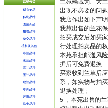
兰苑竭诚为广大兰
店铺分类
出现不必要的问题
所有物品
传统品种
我店作出如下声明
国兰新品
我苑出售的兰花保
组培品种
拍买成交后如买家
杂交品种
行处理拍卖品的权
植料及其他
春兰品种
本苑承担邮递风险
蕙兰品种
据后可免费退换；
寒兰品种
买家收到兰草后应
墨兰品种
系，如实物与拍买
建兰品种
退换处理；
春剑品种
莲瓣品种
5 ，本苑出售的
送春品种