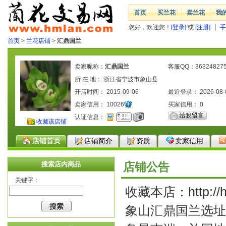
首页
买兰花
卖兰花
我
您好，欢迎您！
[登录]
或
[注册]
手
首页
>
兰花店铺
>
汇鼎国兰
卖家昵称：
汇鼎国兰
客服QQ：36324827
所 在 地： 浙江省宁波市象山县
开店时间： 2015-09-06
最近登录： 2026-08-
卖家信用：
10026
买家信用：
0
认证信息：
收藏该店铺
店铺首页
店铺简介
资质
卖家信用
搜索店内商品
店铺公告
关键字：
收藏本店：http://hd
象山汇鼎国兰选址