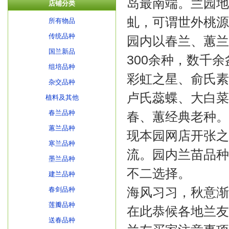
岛最南端。兰园地
店铺分类
虬，可谓世外桃源
所有物品
传统品种
园内以春兰、蕙兰
国兰新品
300余种，数千
组培品种
彩虹之星、俞氏素
杂交品种
卢氏蕊蝶、大白菜
植料及其他
春兰品种
春、蕙经典老种。
蕙兰品种
现本园网店开张之
寒兰品种
流。园内兰苗品种
墨兰品种
不二选择。
建兰品种
海风习习，秋意渐
春剑品种
莲瓣品种
在此恭候各地兰友
送春品种