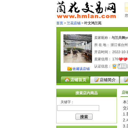
首页
>
兰花店铺
>
叶文鸿兰苑
卖家昵称：
与兰共舞y
所 在 地： 浙江省台
开店时间： 2022-10-
卖家信用：
176
认证信息：
收藏该店铺
店铺首页
店铺简介
店
搜索店内商品
本
关键字：
交
1
2
3