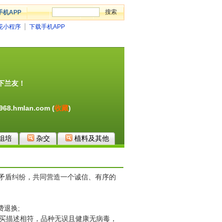
手机APP
花小程序
下载手机APP
下兰友！
8968.hmlan.com
(
收藏
)
组培
杂交
植料及其他
矛盾纠纷，共同营造一个诚信、有序的
费退换;
拍买描述相符，品种无误且健康无病毒，