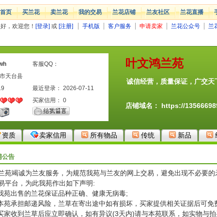
首页
买兰花
卖兰花
我的交易
兰花店铺
兰友社区
兰花直播
您好，欢迎您！
[登录]
或
[注册]
手机版
客户服务
申请卖家
兰花公众号
兰
叶文鸿兰苑
wh
客服QQ：
州市天台县
诚信经营，质量保证，广交天
19
最近登录： 2026-07-11
买家信用：
0
店铺域名：
https://1356669
资质
卖家信用
所有物品
传统
新品
铺公告
兰苑竭诚为兰友服务，为规范我苑与兰友的网上交易，避免出现不必要的
易平台，为此我苑作出如下声明:
.我苑出售的兰花保证品种正确、健康无病毒;
.本苑承担邮递风险，兰草在寄出途中如有损坏，买家提供相关证据后可免
.买家收到兰草后应立即确认，如有异议(3天内)请与本苑联系，如实物与