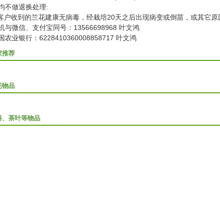
均不做退换处理:
.客户收到的兰花建康无病毒，经栽培20天之后出现病变或倒苗，或其它
机与微信、支付宝同号：13566698968 叶文鸿
国农业银行：6228410360008858717 叶文鸿
家推荐
花物品
料、茶叶等物品