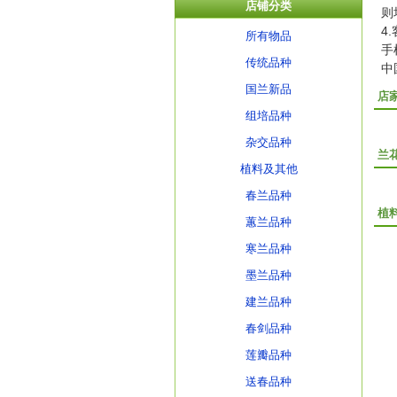
店铺分类
则
4
所有物品
手
传统品种
中
国兰新品
店
组培品种
杂交品种
兰
植料及其他
春兰品种
植
蕙兰品种
寒兰品种
墨兰品种
建兰品种
春剑品种
莲瓣品种
送春品种