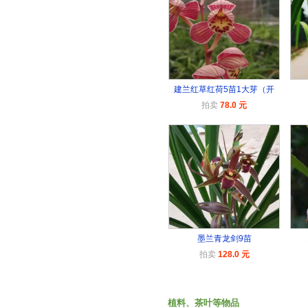
建兰红草红荷5苗1大芽（开
拍卖
78.0 元
墨兰青龙剑9苗
拍卖
128.0 元
植料、茶叶等物品