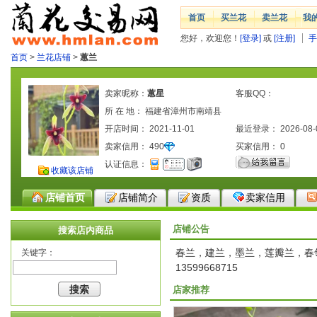
首页
买兰花
卖兰花
我
您好，欢迎您！
[登录]
或
[注册]
手
首页
>
兰花店铺
>
蕙兰
卖家昵称：
蕙星
客服QQ：
所 在 地： 福建省漳州市南靖县
开店时间： 2021-11-01
最近登录： 2026-08-
卖家信用：
490
买家信用：
0
认证信息：
收藏该店铺
店铺首页
店铺简介
资质
卖家信用
店铺公告
搜索店内商品
春兰，建兰，墨兰，莲瓣兰，春
关键字：
13599668715
店家推荐