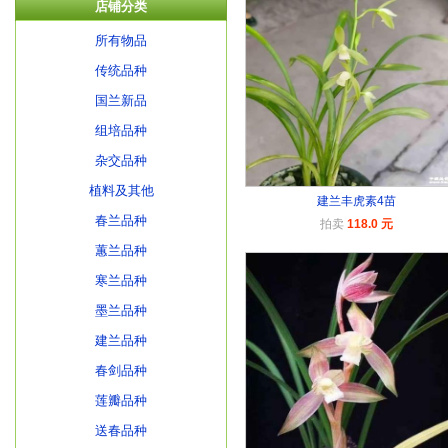
店铺分类
所有物品
传统品种
国兰新品
组培品种
杂交品种
植料及其他
建兰丰虎素4苗
春兰品种
拍卖
118.0 元
蕙兰品种
寒兰品种
墨兰品种
建兰品种
春剑品种
莲瓣品种
送春品种