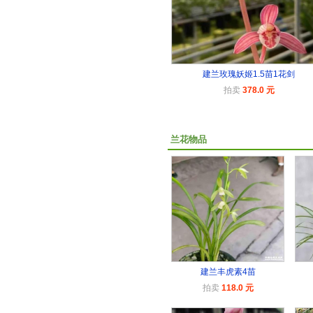
建兰玫瑰妖姬1.5苗1花剑
拍卖
378.0 元
兰花物品
建兰丰虎素4苗
拍卖
118.0 元