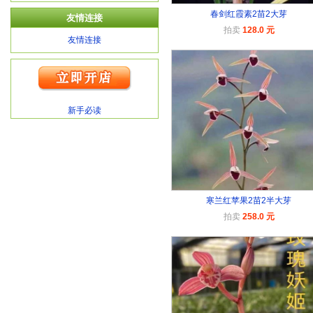
春剑红霞素2苗2大芽
友情连接
拍卖
128.0 元
友情连接
新手必读
寒兰红苹果2苗2半大芽
拍卖
258.0 元