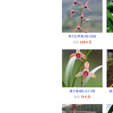
寒兰红苹果2苗1花苞
拍卖
248.0 元
建兰银城红尘2.5苗
建
拍卖
78.0 元