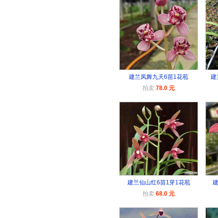
建兰凤舞九天6苗1花苞
建
拍卖
78.0 元
建兰仙山红6苗1芽1花苞
建
拍卖
68.0 元