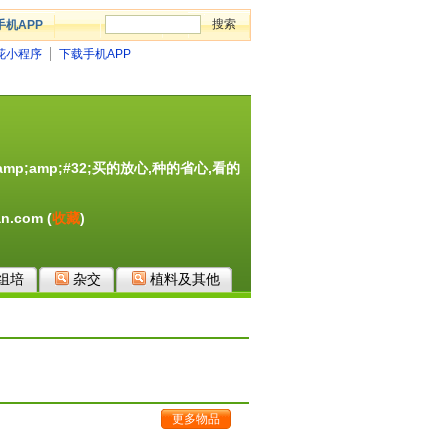
手机APP
花小程序
下载手机APP
;amp;amp;#32;买的放心,种的省心,看的
an.com
(
收藏
)
组培
杂交
植料及其他
更多物品