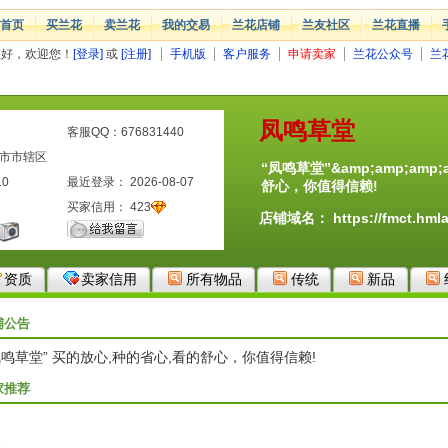
首页
买兰花
卖兰花
我的交易
兰花店铺
兰友社区
兰花直播
您好，欢迎您！
[登录]
或
[注册]
手机版
客户服务
申请卖家
兰花公众号
兰
凤鸣草堂
客服QQ：676831440
兴市市辖区
“凤鸣草堂”&amp;amp;amp
10
最近登录： 2026-08-07
舒心，你值得信赖!
买家信用：
423
店铺域名：
https://fmct.hml
资质
卖家信用
所有物品
传统
新品
铺公告
凤鸣草堂” 买的放心,种的省心,看的舒心，你值得信赖!
家推荐