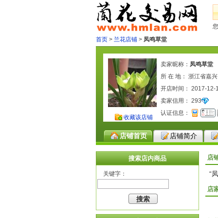
首页
>
兰花店铺
>
凤鸣草堂
卖家昵称：
凤鸣草堂
所 在 地： 浙江省嘉
开店时间： 2017-12-
卖家信用：
293
认证信息：
收藏该店铺
店铺首页
店铺简介
店
搜索店内商品
“
关键字：
店