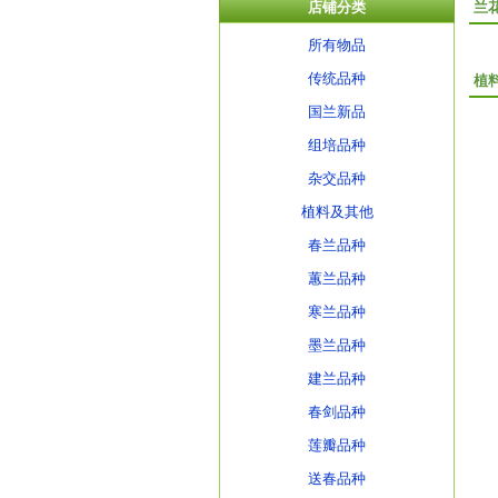
店铺分类
兰
所有物品
传统品种
植
国兰新品
组培品种
杂交品种
植料及其他
春兰品种
蕙兰品种
寒兰品种
墨兰品种
建兰品种
春剑品种
莲瓣品种
送春品种