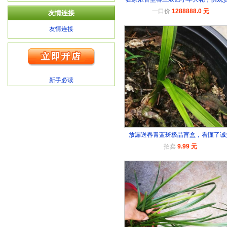
一口价
1288888.0 元
友情连接
友情连接
新手必读
放漏送春青蓝斑极品盲盒，看懂了诚
拍卖
9.99 元