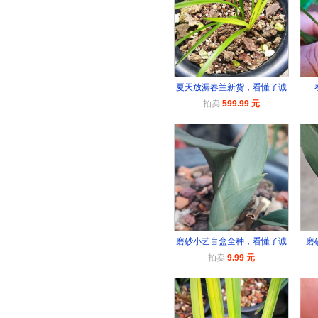
夏天放漏春兰新货，看懂了诚
拍卖
599.99 元
磨砂小艺盲盒全种，看懂了诚
磨
拍卖
9.99 元